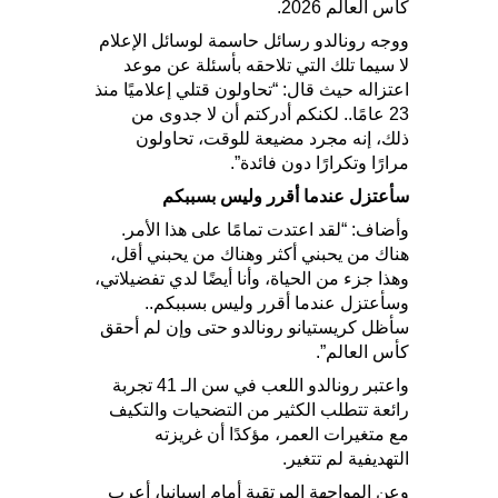
كأس العالم 2026.
ووجه رونالدو رسائل حاسمة لوسائل الإعلام
لا سيما تلك التي تلاحقه بأسئلة عن موعد
اعتزاله حيث قال: “تحاولون قتلي إعلاميًا منذ
23 عامًا.. لكنكم أدركتم أن لا جدوى من
ذلك، إنه مجرد مضيعة للوقت، تحاولون
مرارًا وتكرارًا دون فائدة”.
سأعتزل عندما أقرر وليس بسببكم
وأضاف: “لقد اعتدت تمامًا على هذا الأمر.
هناك من يحبني أكثر وهناك من يحبني أقل،
وهذا جزء من الحياة، وأنا أيضًا لدي تفضيلاتي،
وسأعتزل عندما أقرر وليس بسببكم..
سأظل كريستيانو رونالدو حتى وإن لم أحقق
كأس العالم”.
واعتبر رونالدو اللعب في سن الـ 41 تجربة
رائعة تتطلب الكثير من التضحيات والتكيف
مع متغيرات العمر، مؤكدًا أن غريزته
التهديفية لم تتغير.
وعن المواجهة المرتقبة أمام إسبانيا، أعرب