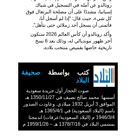
رونالدو عن أمله في التسجيل في شباك
إسبانيا، مشددًا على أن مصلحة البرتغال فوق
كل شيء، حيث قال: “إذا لم أسجل أنا،
فأتمنى أن يسجل أحد زملائي حتى نتأهل”.
وأكد رونالدو أن كأس العالم 2026 ستكون
آخر ظهور مونديالي له، وذلك بعد 6 نسخ
تاريخية خاضها بقميص منتخب بلاده.
كتب بواسطة
صحيفة
البلاد
صوت الحجاز أول جريدة سعودية
أسسها: محمد صالح نصيف في 1350/11/27 هـ
الموافق 3 أبريل 1932 ميلادي. وعاودت الصدور
باسم (البلاد السعودية) في 1365/4/1 هـ
1946/3/4 م (البلاد السعودية/عرفات) اندمجتا
بمسمى البلاد في 1378/7/16 هـ – 1959/1/26 م