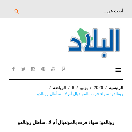
خط
لى
بحث
search
عن:
لمحتوى
لرئيسي
menu
cebook
twitter
instagram
pinterest
YouTube
Flipboard
الرئيسية
/
2026
/
يوليو
/
6
/
الرياضة
/
رونالدو: سواء فزت بالمونديال أم لا.. سأظل رونالدو
رونالدو: سواء فزت بالمونديال أم لا.. سأظل رونالدو