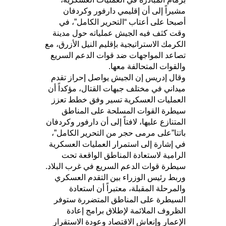
مشيراً إلى أن إقليمي دارفور وكردفان
أصبحا على أعتاب “التحرير الكامل”، في
وقت كثف فيه الجيش عملياته حول مدينة
الكرمك الاستراتيجية بإقليم النيل الأزرق، مع
تصاعد المواجهات ضد قوات الدعم السريع
والقوات المتحالفة معها.
وقال إدريس إن الجيش يواصل إحراز تقدم
ميداني في مختلف جبهات القتال، مؤكداً أن
العمليات العسكرية تسير وفق خطط تعزز
سيطرة القوات المسلحة على المناطق
المتنازع عليها، لافتاً إلى أن دارفور وكردفان
باتتا”على مرمى حجر من التحرير الكامل”،
في إشارة إلى استمرار العمليات العسكرية
الرامية لاستعادة المناطق الواقعة تحت
سيطرة قوات الدعم السريع في غرب البلاد.
وربط رئيس الوزراء بين التقدم العسكري
والمرحلة المقبلة، معتبراً أن استعادة
السيطرة على المناطق المتضررة ستوفر
الظروف الملائمة لإطلاق برامج إعادة
الإعمار وإنعاش الاقتصاد وعودة الاستقرار