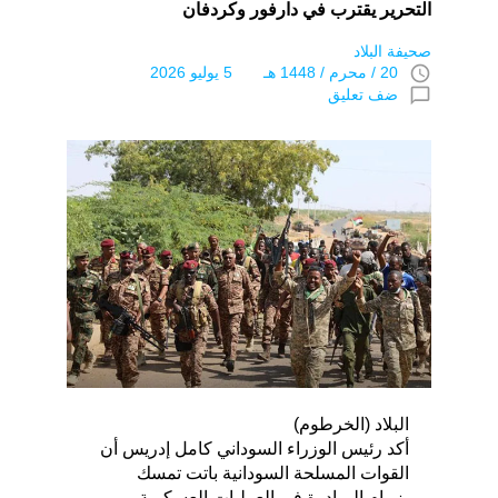
التحرير يقترب في دارفور وكردفان
صحيفة البلاد
access_time
20 / محرم / 1448 هـ 5 يوليو 2026
chat_bubble_outline
ضف تعليق
البلاد (الخرطوم)
أكد رئيس الوزراء السوداني كامل إدريس أن
القوات المسلحة السودانية باتت تمسك
بزمام المبادرة في العمليات العسكرية،