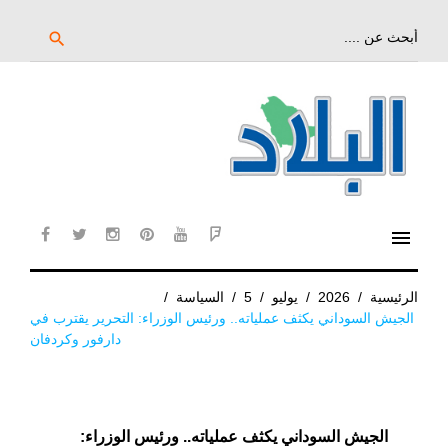
خط
لى
بحث
search
عن:
لمحتوى
لرئيسي
menu
cebook
twitter
instagram
pinterest
YouTube
Flipboard
الرئيسية
/
2026
/
يوليو
/
5
/
السياسة
/
الجيش السوداني يكثف عملياته.. ورئيس الوزراء: التحرير يقترب في
دارفور وكردفان
الجيش السوداني يكثف عملياته.. ورئيس الوزراء: