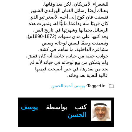
للشعراء الأمريكان، لكن بعد وفاتها.
وهناك أيضًا رسائل الفنان الهولندي الشهير
فنسنت فان كوخ إلى أخيه الأصغر ثيو الذي
كان قريبًا منه وداعمًا ماليًّا له. وتميزت هذه
الرسائل بجمالها وشهرتها في تاريخ الفن،
وقد كتبها على مدى سنوات (1872-1890م)،
وتضمنت وصفًا لبعض لوحاته وبعض
مشاعره الداخلية، ما ساهم في كشف
جوانب خفية من حياته، خاصة أنه كان فقيرًا،
ولم يتمكن من بيع لوحاته في حياته لأنه لم
يجد من يقدرها، في حين أصبحت قيمتها
عالية للغاية بعد وفاته.
folder_open
Tagged in:
يوسف أحمد الحسن
كتب بواسطة
يوسف
الحسن