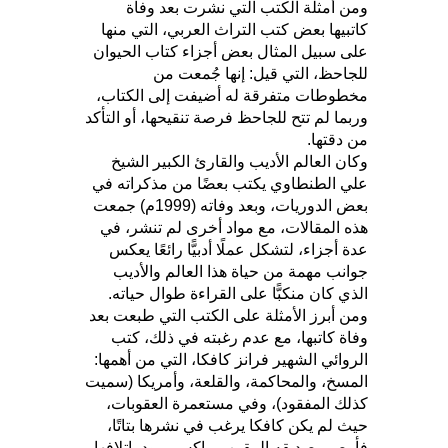
ومن أمثلة الكتب التي نشرت بعد وفاة
كاتبيها بعض كتب التراث العربي، التي منها
على سبيل المثال بعض أجزاء كتاب الحيوان
للجاحظ، التي قيل: إنها جُمعت من
مخطوطات متفرقة له أضيفت إلى الكتاب،
وربما لم تتح للجاحظ فرصة تنقيحها، أو التأكد
من دقتها.
وكان العالم الأديب والقارئ الكبير الشيخ
علي الطنطاوي يكتب بعضًا من مذكراته في
بعض الدوريات، وبعد وفاته (1999م) جمعت
هذه المقالات، مع مواد أخرى لم تنشر، في
عدة أجزاء، لتشكل عملًا أدبيًّا رائعًا يعكس
جوانب مهمة من حياة هذا العالم والأديب
الذي كان منكبًّا على القراءة طوال حياته.
ومن أبرز الأمثلة على الكتب التي طبعت بعد
وفاة كاتبها، مع عدم رغبته في ذلك، كتب
الروائي الشهير فرانز كافكا، التي من أهمها:
المسخ، والمحاكمة، والقلعة، وأمريكا (سميت
كذلك المفقود)، وفي مستعمرة العقوبات،
حيث لم يكن كافكا يرغب في نشرها بتاتًا،
فأوصى صديقه المقرب ماكس برود بإتلافها،