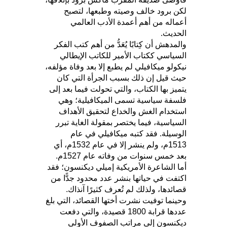
لكن برود خالف وصيته وطبعها، لتصبح
أعماله من أهم أعمدة الأدب العالمي
الحديث.
والمدهش أن كِتابًا يُعَدُّ من أهم كتب الفكر
السياسي ككتاب الأمير للكاتب الإيطالي
نيكولو ميكافيلي لم يطبع إلا بعد وفاة مؤلفه،
حيث قيل إن ذلك بسبب الجرأة التي كان
يتميز بها الكتاب، والتي تحولت فيما بعد إلى
فلسفة سياسية تسمى الميكافيلية؛ وهي
استخدام الغش والخداع لتحقيق الأهداف
السياسية، فيما يختصر بمقولة الغاية تبرر
الوسيلة. فقد كتبه ميكافيلي في عام
1513م، ولم ينشر إلا في عام 1532م، أي
بعد خمس سنوات من وفاته عام 1527م.
أما الشاعرة الأمريكية إميلي ديكنسون؛ فقد
اكتفت في حياتها بنشر عدد محدود جدًّا من
قصائدها، ولذلك لم تُعرف كثيرًا آنذاك.
وحينما توفيت نشرت أختها القصائد، التي بلغ
عددها قرابة 1800 قصيدة، والتي دفعت
ديكنسون إلى مراتب الصفوف الأولى