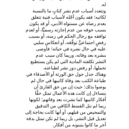
له.
وتتعدد أسباب عدم نشر كتابٍ ما بالنسبة
لكاتبه؛ فقد يكون أجّله لأسباب فنية تتعلق
بعدم رضاه عن مستواه الأدبي، أو قد يكون
بسبب خوفه من عدم إجازته رسميًّا، أو لعدم
توافقه مع رجال الحكم في زمنه، أو بسبب
رفضٍ اجتماعيٍّ توقَّعَه، أو انعكاس سلبي
عليه في حال نشره في حياته؛ فأوصى
بنشره بعد وفاته، وربما كان سبب عدم
النشر تكلفته المادية التي لم يكن يستطيع
تحملها، أو رفض دور نشر لطباعته.
وهناك جدل حول حق الورثة أو الأصدقاء في
طباعة الكتب بعد وفاة كاتبيها في حال لم
يوصوا بذلك؛ حيث إن من حق القارئ أن
يتساءل إن كانت هذه الأعمال تمثل حقًّا
أفكار كاتبيها كما نشرت بعد وفاتهم؛ لكونها
ربما لم تنل القسط الكافي من التدقيق
والتمحيص من قبلهم، أو أنها كانت بحاجة إلى
تعديل قبل النشر، بل ربما لم تكن تمثل بدقة
آخر ما كانوا يتبنونه من أفكار.