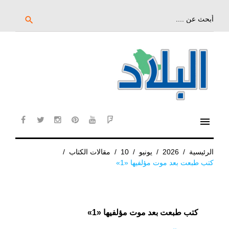
خط
لى
بحث
search
عن:
لمحتوى
لرئيسي
menu
cebook
twitter
instagram
pinterest
YouTube
Flipboard
الرئيسية
/
2026
/
يونيو
/
10
/
مقالات الكتاب
/
كتب طبعت بعد موت مؤلفيها «1»
كتب طبعت بعد موت مؤلفيها «1»