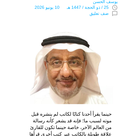
يوسف الحسن
access_time
25 / ذو الحجة / 1447 هـ 10 يونيو 2026
chat_bubble_outline
ضف تعليق
حينما يقرأ أحدنا كتابًا لكاتب لم ينشره قبل
موته لسبب ما؛ فإنه قد يشعر كأنه رسالة
من العالم الآخر، خاصة حينما تكون للقارئ
علاقة طويلة بالكاتب عبر كتب أخرى قرأها