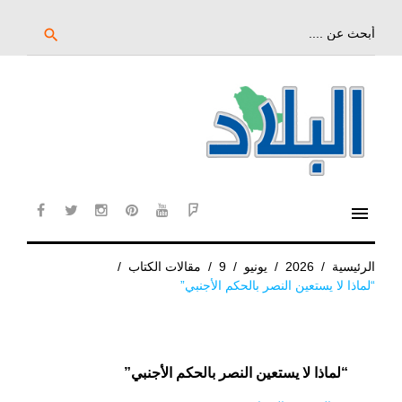
خط
لى
بحث
search
عن:
لمحتوى
لرئيسي
menu
cebook
twitter
instagram
pinterest
YouTube
Flipboard
الرئيسية
/
2026
/
يونيو
/
9
/
مقالات الكتاب
/
“لماذا لا يستعين النصر بالحكم الأجنبي”
“لماذا لا يستعين النصر بالحكم الأجنبي”