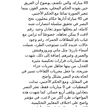
49 مباراة، والتي تكشف بوضوح أن الفريق
حين يقوده الحكم المحلي، يحضر الفوز، بينما
تتغير الصورة تمامًا مع الحكم الأجنبي.
في 40 مباراة أدارها حكام محليون، نجح
النصر في تحقيق سلسلة انتصارات شبه
كاملة، لم يتخللها سوى تعادل وحيد. رقم
لافت لا يمكن تجاهله، خصوصًا أنه تزامن مع
غياب تام للبطاقات الحمراء، رغم وجود
حالات عديدة كانت تستوجب الطرد، شملت
أسماء بارزة؛ مثل ماني وبروزوفيتش
والعمري وغيرهم. إضافة إلى ذلك، شهدت
هذه المباريات قرارات تحكيمية مثيرة
للجدل، من بينها تجاهل ضربات جزاء
صريحة، ما جعل مجريات اللقاءات تسير في
اتجاه يخدم النصر بشكل واضح.
في المقابل، ومع الحكم الأجنبي، تبدلت
المعطيات. في 9 مباريات فقط، تعثر النصر
بتعادلين وتلقى أربع خسائر، كما شهدت هذه
المواجهات طرد أكثر من لاعب، في مؤشر
واضح على اختلاف المعايير التحكيمية.