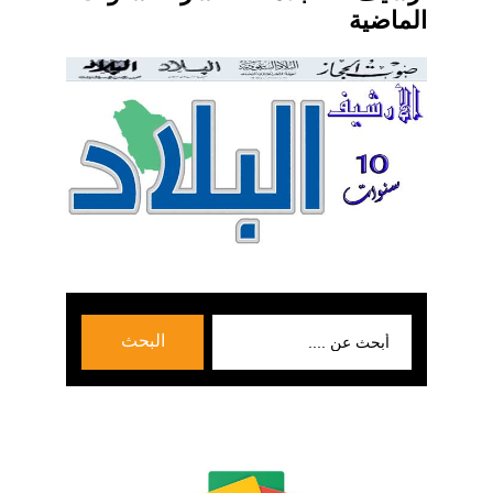
الماضية
بحث
البحث
عن: