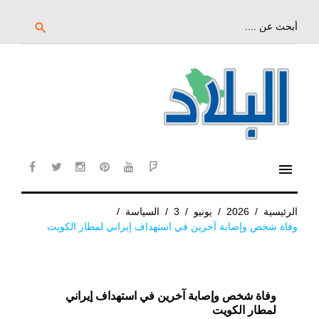
خط
لى
بحث
search
عن:
لمحتوى
لرئيسي
menu
cebook
twitter
instagram
pinterest
YouTube
Flipboard
الرئيسية
/
2026
/
يونيو
/
3
/
السياسة
/
وفاة شخص وإصابة آخرين في استهداف إيراني لمطار الكويت
وفاة شخص وإصابة آخرين في استهداف إيراني
لمطار الكويت