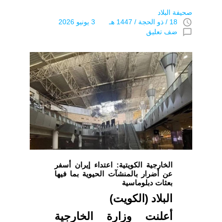
صحيفة البلاد
access_time
18 / ذو الحجة / 1447 هـ 3 يونيو 2026
chat_bubble_outline
ضف تعليق
الخارجية الكويتية: اعتداء إيران أسفر
عن أضرار بالمنشآت الحيوية بما فيها
بعثات دبلوماسية
البلاد (الكويت)
أعلنت وزارة الخارجية