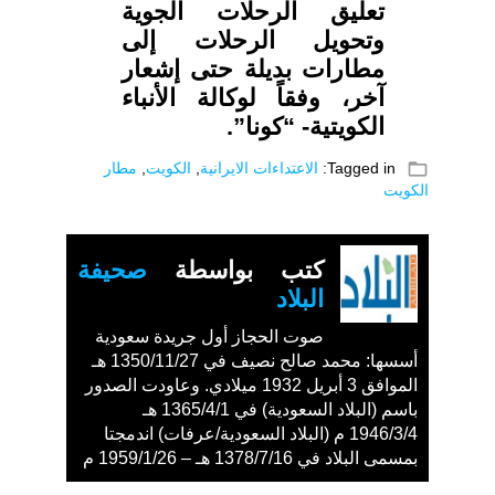
تعليق الرحلات الجوية
وتحويل الرحلات إلى
مطارات بديلة حتى إشعار
آخر، وفقاً لوكالة الأنباء
الكويتية- “كونا”.
folder_open
Tagged in:
الاعتداءات الايرانية
,
الكويت
,
مطار
الكويت
كتب بواسطة
صحيفة
البلاد
صوت الحجاز أول جريدة سعودية
أسسها: محمد صالح نصيف في 1350/11/27 هـ
الموافق 3 أبريل 1932 ميلادي. وعاودت الصدور
باسم (البلاد السعودية) في 1365/4/1 هـ
1946/3/4 م (البلاد السعودية/عرفات) اندمجتا
بمسمى البلاد في 1378/7/16 هـ – 1959/1/26 م