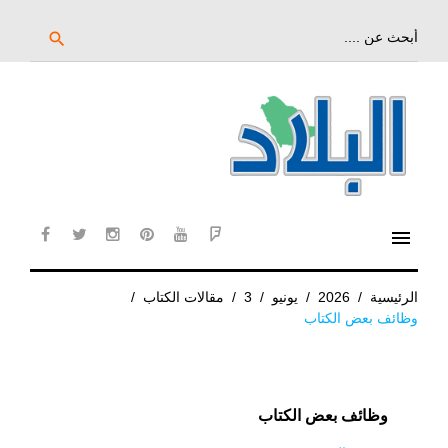
خط
لى
بحث
search
عن:
لمحتوى
لرئيسي
menu
cebook
twitter
instagram
pinterest
YouTube
Flipboard
الرئيسية
/
2026
/
يونيو
/
3
/
مقالات الكتاب
/
وظائف بعض الكتاب
وظائف بعض الكتاب