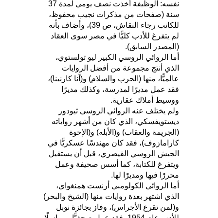
نفسه: الوظيفة أخذت نصف يومي لمدة 37
سنة (صفحات من مذكرات نجيب محفوظ،
للكاتب رجاء النقاش، ص 39)، وأضاف بأنه
لم يتفرغ للأدب كليًّا في مصر سوى العقاد
(المصدر السابق).
أما الروائي الروسي الكبير ليو تولستوي،
الذي أنتج مجموعة من أفضل الروايات
عالميًّا، منها (الحرب والسلام) و(آنا كارنينا)،
فقد عمل مديرًا لمدرسة، وكذلك مديرًا
ووسيط أملاك عقارية.
ولم يختلف عنه الروائي الروسي ثيودور
ديستويفسكي، الذي كان من أشهر رواياته
(الجريمة والعقاب) و(الأبله) و(الإخوة
كارامازوف)، فقد كان مهندسًا عسكريًّا في
الجيش الروسي القيصري، قبل أن يستقيل
ويتفرغ للكتابة، كما أسس صحيفة وعمل
محررًا فيها ومديرًا لها.
أما الروائي الكولومبي أرنست همنغواي،
الذي اشتهر بعدة روايات منها (الشيخ والبحر)
و(لمن تقرع الأجراس)، وفاز بجائزة نوبل
للأدب عام 1954، فقد عمل صحفيًّا ومراسلًا