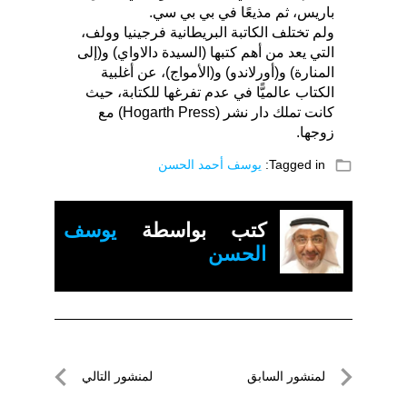
باريس، ثم مذيعًا في بي بي سي.
ولم تختلف الكاتبة البريطانية فرجينيا وولف،
التي يعد من أهم كتبها (السيدة دالاواي) و(إلى
المنارة) و(أورلاندو) و(الأمواج)، عن أغلبية
الكتاب عالميًّا في عدم تفرغها للكتابة، حيث
كانت تملك دار نشر (Hogarth Press) مع
زوجها.
folder_open
Tagged in:
يوسف أحمد الحسن
كتب بواسطة
يوسف
الحسن
تصفّح
لمنشور السابق
لمنشور التالي
المقالات
لمنشور
لمنشور