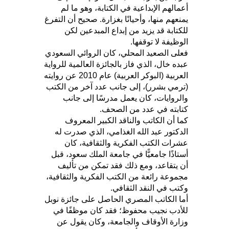
أعمالهم الإبداعية في الكتابة، وهو ما لم
يمنعهم منها، وأحيانًا بغزارة. صحيح أن التفرغ
للكتابة قد يزيد من إبداع المبدعين لكن
الوظيفة لا توقفها.
فعلى الصعيد المحلي، كان الروائي السعودي
عبده خال، الذي فاز بالجائزة العالمية للرواية
العربية (البوكر العربية) عام 2010 عن روايته
(ترمي بشرر)، إلى جانب عدد آخر من الكتب
والروايات، كان يعمل مدرسًا إلى جانب
كتابته في عدد من الصحف.
كما أن الكاتب والناقد الكبير المعروف
الدكتور عبد الله الغذامي، الذي صدرت له
عشرات الكتب الفكرية والثقافية، كان
أستاذًا جامعيًّا في جامعة الملك سعود، قبل
أن يتقاعد، ومع ذلك فقد تمكن من تأليف
مجموعة رائعة من الكتب الفكرية والثقافية،
وكتب في النقد الثقافي.
أما الكاتب المصري الحاصل على جائزة نوبل
للأدب نجيب محفوظ؛ فقد كان موظفًا في
وزارة الأوقاف والجامعة، وكان يقول عن