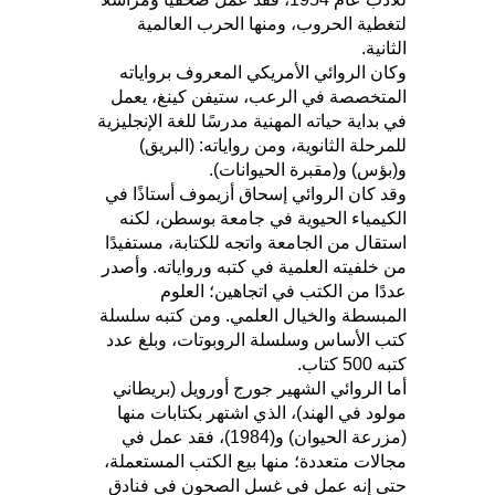
لتغطية الحروب، ومنها الحرب العالمية
الثانية.
وكان الروائي الأمريكي المعروف برواياته
المتخصصة في الرعب، ستيفن كينغ، يعمل
في بداية حياته المهنية مدرسًا للغة الإنجليزية
للمرحلة الثانوية، ومن رواياته: (البريق)
و(بؤس) و(مقبرة الحيوانات).
وقد كان الروائي إسحاق أزيموف أستاذًا في
الكيمياء الحيوية في جامعة بوسطن، لكنه
استقال من الجامعة واتجه للكتابة، مستفيدًا
من خلفيته العلمية في كتبه ورواياته. وأصدر
عددًا من الكتب في اتجاهين؛ العلوم
المبسطة والخيال العلمي. ومن كتبه سلسلة
كتب الأساس وسلسلة الروبوتات، وبلغ عدد
كتبه 500 كتاب.
أما الروائي الشهير جورج أورويل (بريطاني
مولود في الهند)، الذي اشتهر بكتابات منها
(مزرعة الحيوان) و(1984)، فقد عمل في
مجالات متعددة؛ منها بيع الكتب المستعملة،
حتى إنه عمل في غسل الصحون في فنادق