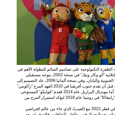
 الطفرة التكنولوجية على تصاميم التمائم للبطولة الأهم في
عالم كرة القدم، فظهرت التميمة الثلاثية “أتو وكاز ونيك” في نسخة 2002، بتوجه مستقبلي
واضح يعكس روح الابتكار في كوريا الجنوبية واليابان، وفي نسخة ألمانيا 2006، عاد التصميم إلى
الطابع التقليدي مع “جوليو 6 وبيله”، قبل أن تقدم جنوب أفريقيا في 2010 الفهد المرح “زاكومي”
الذي عكس حيوية القارة الأفريقية، أما مونديال البرازيل عام 2014 فقدم “فوليكو” المستوحى
من البيئة المحلية، بينما جاء الذئب “زابيفاكا” في روسيا عام 2018 ليؤكد استمرار المزج بين
ووصلت الفكرة إلى مرحلة جديدة في قطر 2022 مع (لعيب)، الذي جاء من عالم افتراضي
م نحو البعد الرقمي والعابر للثقافات، فالهدف لم يعد