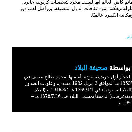
مائم كأس العالم أنها ليست مجرد شخصيات كرتونية عابرة،
لة ويعكس تنوع ثقافات الدول المضيفة، ويواصل لعب دور
نته الكبيرة عالميًا.
لم
بواسطة
صحيفة البلاد
حجاز أول جريدة سعودية أسسها: محمد صالح نصيف في
1350/11/27 هـ الموافق 3 أبريل 1932 ميلادي. وعاودت الصدور
باسم (البلاد السعودية) في 1365/4/1 هـ 1946/3/4 م (البلاد
السعودية/عرفات) اندمجتا بمسمى البلاد في 1378/7/16 هـ –
19 م