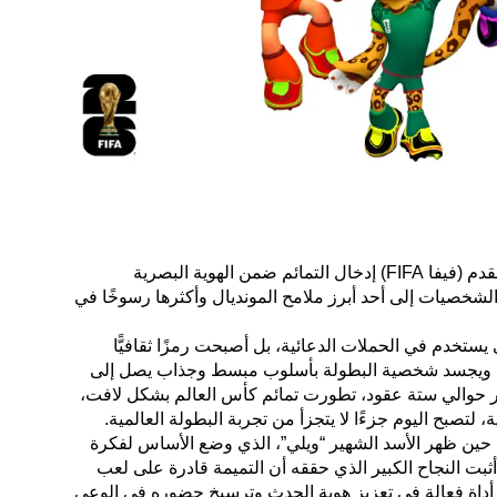
منذ أن اعتمد الاتحاد الدولي لكرة القدم (فيفا FIFA) إدخال التمائم ضمن الهوية البصرية
شخصيات إلى أحد أبرز ملامح المونديال وأكثرها رسوخًا في
ستخدم في الحملات الدعائية، بل أصبحت رمزًا ثقافيًّا
يف ويجسد شخصية البطولة بأسلوب مبسط وجذاب يصل إلى
ر حوالي ستة عقود، تطورت تمائم كأس العالم بشكل لافت،
، لتصبح اليوم جزءًا لا يتجزأ من تجربة البطولة العالمية.
لبداية كانت في إنجلترا عام 1966، حين ظهر الأسد الشهير “ويلي”، الذي وضع الأساس لفكرة
ثبت النجاح الكبير الذي حققه أن التميمة قادرة على لعب
 أداة فعالة في تعزيز هوية الحدث وترسيخ حضوره في الوعي