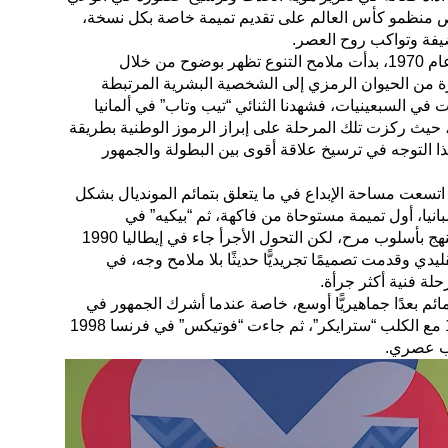
ص منظمو كأس العالم على تقديم تميمة خاصة بكل نسخة،
فة وتواكب روح العصر.
ومع انتقال البطولة إلى المكسيك عام 1970، بدأت ملامح التنوع تظهر بوضوح من خلال
رة من الحيوان الرمزي إلى الشخصية البشرية المرتبطة
ات في السبعينيات، فشهدنا الثنائي “تيب وتاب” في ألمانيا
ن، حيث ركزت تلك المرحلة على إبراز الرموز الوطنية بطريقة
 التوجه في ترسيخ علاقة أقوى بين البطولة والجمهور
اتسعت مساحة الإبداع في ما يتعلق بتمائم المونديال بشكل
انيا، أول تميمة مستوحاة من فاكهة، ثم “بيكيه” في
المكسيك 1986، الذي واصل هذا النهج بأسلوب مرح، لكن التحول الأجرأ جاء في إيطاليا 1990
دي وقدمت تصميمًا تجريديًّا حديثًا بلا ملامح وجه، في
لة فنية أكثر جرأة.
ئم بعدًا جماهيريًّا أوسع، خاصة عندما أشرك الجمهور في
اختيارها كما حدث في أمريكا 1994 مع الكلب “سترايكر”، ثم جاءت “فوتيكس” في فرنسا 1998
وب عصري.