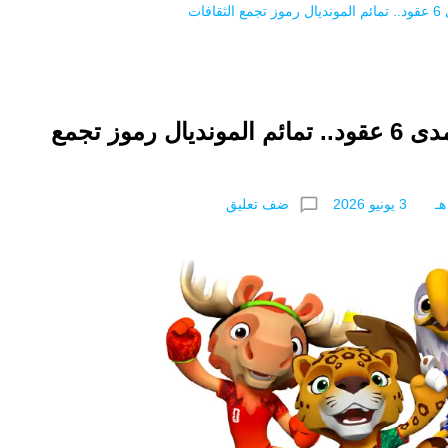
كأس العالم 2026| على مدى 6 عقود.. تمائم المونديال رموز تجمع
chat_bubble_outline
ضف تعليق