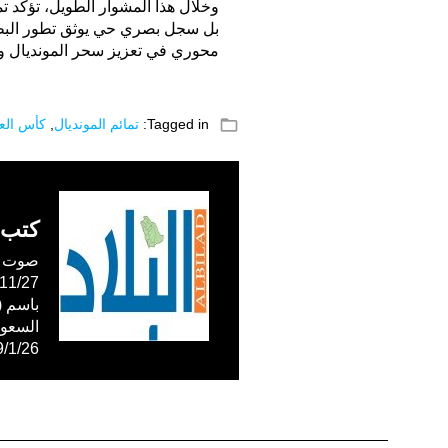
وخلال هذا المشوار الطويل، تؤكد ت
بل سجل بصري حي يوثق تطور البطو
محوري في تعزيز سحر المونديال ومكا
folder_open
Tagged in:
تمائم المونديال
,
كأس العا
كتب 
صوت ال
59/1/26