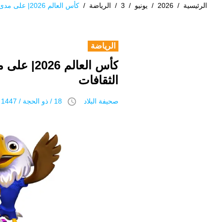
الرئيسية
/
2026
/
يونيو
/
3
/
الرياضة
/
كأس العالم 2026| على مدى 6 عقود.. تمائم المونديال رموز تجمع الثقافات
الرياضة
الثقافات
access_time
صحيفة البلاد
18 / ذو الحجة / 1447 هـ 3 يونيو 2026