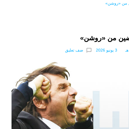
ن من «روشن»
رضين من «روشن»
chat_bubble_outline
ضف تعليق