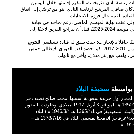
ات رئاسة نادي فنربخشة، المقرر إقامتها خلال اليومين
 هاكان صافي، المرشح لرئاسة النادي، هو من توصّل إلى اتفاق
يادة الفنية حال فوزه بالانتخابات.
لي عقب نهاية الموسم الماضي، رغم نجاحه في قيادة
الفريق للتتويج بلقب الدوري الإيطالي موسم 2024-2025، قبل أن يتراجع الفريق لاحقًا إلى
يًا حافلًا بالإنجازات؛ حيث سبق له قيادة تشيلسي للتتويج
بلقب الدوري الإنجليزي الممتاز موسم 2016-2017، كما حصد لقب الدوري الإيطالي خمس
س، ولقب مع إنتر ميلان، وآخر مع نابولي.
بواسطة
صحيفة البلاد
حجاز أول جريدة سعودية أسسها: محمد صالح نصيف في
1350/11/27 هـ الموافق 3 أبريل 1932 ميلادي. وعاودت الصدور
باسم (البلاد السعودية) في 1365/4/1 هـ 1946/3/4 م (البلاد
السعودية/عرفات) اندمجتا بمسمى البلاد في 1378/7/16 هـ –
19 م