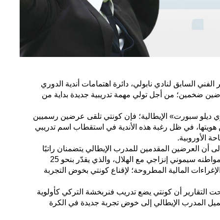
 الفني السابق لنادي نابولي، دائرة اهتمامات أندية الدوري
ضين ضخمين؛ من أجل تولي مهمة تدريبية جديدة بداية من
 ديلو سبورت» الإيطالية؛ فإن كونتي تلقى عرضين رسميين
ويتها، في ظل رغبة هذه الأندية في استقطاب اسم تدريبي
ة الأوروبية.
 أن العرضين المقدمين للمدرب الإيطالي يتضمنان راتبًا
سنويًا ضخمًا، يفوق ما يحصل عليه مواطنه سيموني إنزاجي مع الهلال، والذي يقدّر بنحو 25
لإغراءات المالية المطروحة؛ لإقناع كونتي بخوض التجربة
ت التقارير أن كونتي يضع تدريب فنربخشة التركي كأولوية
يميل المدرب الإيطالي إلى خوض تجربة جديدة في الكرة