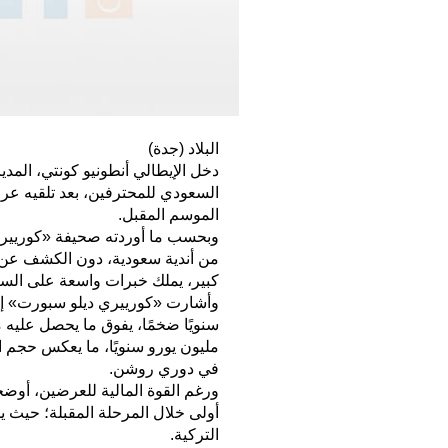
البلاد (جدة)
دخل الإيطالي أنطونيو كونتي، المدير
السعودي للمحترفين، بعد تلقيه عر
الموسم المقبل.
وبحسب ما أوردته صحيفة «كورييري
من أندية سعودية، دون الكشف عن ه
كبير، يملك خبرات واسعة على الساح
وأشارت «كورييري ديلو سبورت» إلى
مليون يورو سنويًا، ما يعكس حجم ا
في دوري روشن.
ورغم القوة المالية للعرضين، أوضح
أولى خلال المرحلة المقبلة؛ حيث 
التركية.