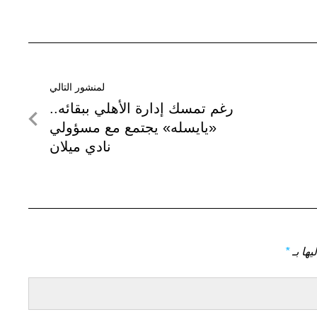
لمنشور التالي
لمنشور
رغم تمسك إدارة الأهلي ببقائه..
التالي
«يايسله» يجتمع مع مسؤولي
نادي ميلان
يها بـ
*