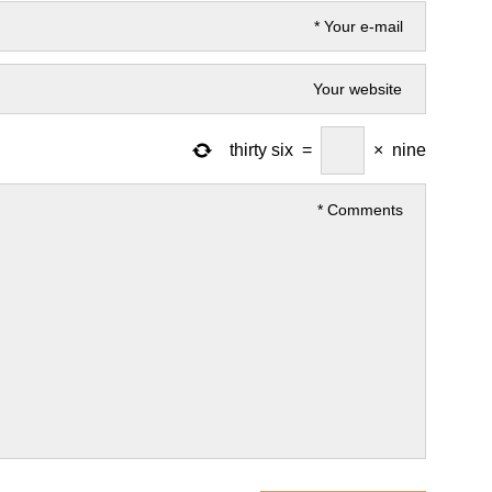
thirty six
=
×
nine