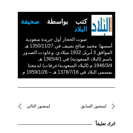
كتب بواسطة
صحيفة
البلاد
صوت الحجاز أول جريدة سعودية
أسسها: محمد صالح نصيف في 1350/11/27 هـ
الموافق 3 أبريل 1932 ميلادي. وعاودت الصدور
باسم (البلاد السعودية) في 1365/4/1 هـ
1946/3/4 م (البلاد السعودية/عرفات) اندمجتا
بمسمى البلاد في 1378/7/16 هـ – 1959/1/26 م
تصفّح
لمنشور السابق
لمنشور التالي
المقالات
لمنشور
لمنشور
السابق
التالي
اترك تعليقاً