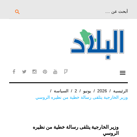
خط
لى
بحث
search
عن:
لمحتوى
لرئيسي
menu
cebook
twitter
instagram
pinterest
YouTube
Flipboard
الرئيسية
/
2026
/
يونيو
/
2
/
السياسة
/
وزير الخارجية يتلقى رسالة خطية من نظيره الروسي
وزير الخارجية يتلقى رسالة خطية من نظيره
الروسي