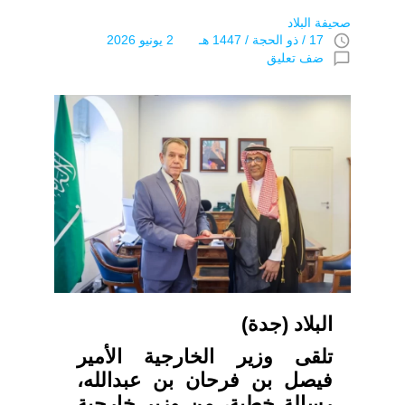
صحيفة البلاد
access_time
17 / ذو الحجة / 1447 هـ 2 يونيو 2026
chat_bubble_outline
ضف تعليق
البلاد (جدة)
تلقى وزير الخارجية الأمير
فيصل بن فرحان بن عبدالله،
رسالة خطية، من وزير خارجية