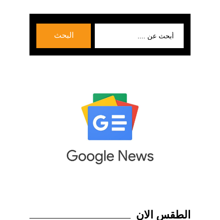
بحث
البحث
عن:
الطقس الان