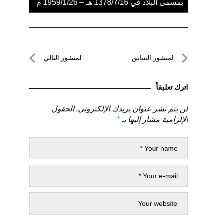
بمسمى البلاد في 1378/7/16 هـ – 1959/1/26 م
تصفّح
لمنشور السابق
لمنشور التالي
المقالات
لمنشور
لمنشور
السابق
التالي
اترك تعليقاً
لن يتم نشر عنوان بريدك الإلكتروني.
الحقول
الإلزامية مشار إليها بـ
*