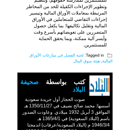
للمستثمرين لممارسة حقوقهم، وتنظيم
وتطوير الإجراءات الكفيلة للحد من المخاطر
المرتبطة بمعاملات الأوراق المالية وتيسير
إجراءات التقاضي للمتعاملين في الأوراق
المالية وتقليل تكاليفها؛ بما يكفل حصول
المتضررين على تعويضاتهم بأسرع وقت
وأيسر آلية ممكنة، وبما يحقق الحماية
للمستثمرين.
folder_open
Tagged in:
لجنة الفصل في منازعات الأوراق
المالية
,
هيئة سوق المال
كتب بواسطة
صحيفة
البلاد
صوت الحجاز أول جريدة سعودية
أسسها: محمد صالح نصيف في 1350/11/27 هـ
الموافق 3 أبريل 1932 ميلادي. وعاودت الصدور
باسم (البلاد السعودية) في 1365/4/1 هـ
1946/3/4 م (البلاد السعودية/عرفات) اندمجتا