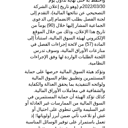
واحتفظ به حتى نهاية تداول يوم
2022/03/30م (وهو تاريخ إعلان الشركة
التصحيحي عن نتائجها المالية)، التقدم إلى
لجنة الفصل بطلب الانضمام إلى الدعوى
الجماعية المشار إليها خلال (90) يوماً من
تاريخ هذا الإعلان، وذلك من خلال الموقع
الإلكتروني لهيئة السوق المالية، استناداً إلى
المادة (57) من لائحة إجراءات الفصل في
منازعات الأوراق المالية، وسوف تدرس
اللجنة الطلبات الواردة لها وفق الإجراءات
النظامية.
وتؤكد هيئة السوق المالية حرصها على حماية
المستثمرين وتطبيق نظام السوق المالية
ولوائحه التنفيذية بما يحقق العدالة والكفاية
والشفافية في معاملات الأوراق المالية.
كذلك تؤكد الهيئة أن حماية المستثمرين في
السوق المالية من الممارسات غير العادلة أو
غير السليمة والتي تنطوي على احتيال أو
غش أو تلاعب تأتي ضمن أبرز أولوياتها؛ إذ
تعمل باستمرار على توفير الوسائل المناسبة