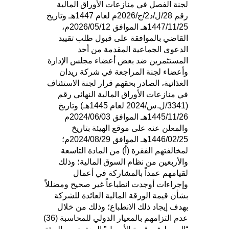
لجنة الفصل في منازعات الأوراق المالية
رقم 28/ل/د2/ج/2026م لعام 1447هـ وتاريخ
1447/11/25هـ الموافق 2026/05/12م،
القاضي بالموافقة على قبول طلب تقييد
الدعوى الجماعية المقدمة من أحد
المستثمرين ضد بعض أعضاء مجلس الإدارة
وأعضاء لجنة المراجعة في شركة ريدان
الغذائية، الصادر بحقهم قرار لجنة الاستئناف
في منازعات الأوراق المالية النهائي رقم
(3341/ل.س/2024 لعام 1445هـ) وتاريخ
1445/11/26هـ الموافق 2024/06/03م
والمعلن عنه على موقع الهيئة بتاريخ
1446/02/25هـ الموافق 2024/08/29م؛
لمخالفتهم الفقرة (أ) من المادة التاسعة
والأربعين من نظام السوق المالية؛ وذلك
لقيامهم عمداً بالمشاركة في أعمال
وإجراءات أوجدت انطباعاً غير صحيح ومضللاً
بشأن قيمة الورقة المالية العائدة للشركة
بهدف إيجاد ذلك الانطباع؛ وذلك من خلال
عدم التزامهم بالمعيار الدولي للمحاسبة (36)