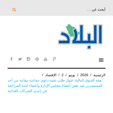
خط
لى
بحث
search
عن:
لمحتوى
لرئيسي
menu
cebook
twitter
instagram
pinterest
YouTube
Flipboard
الرئيسية
/
2026
/
يونيو
/
2
/
الإقتصاد
/
هيئة السوق المالية: قبول طلب تقييد دعوى جماعية مقامة من أحد
المستثمرين ضد بعض أعضاء مجلس الإدارة وأعضاء لجنة المراجعة
في إحدى الشركات الغذائية