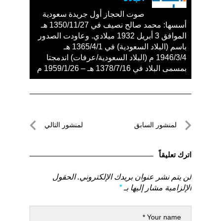
صوت الحجاز أول جريدة سعودية
أسسها: محمد صالح نصيف في 1350/11/27 هـ
الموافق 3 أبريل 1932 ميلادي. وعاودت الصدور
باسم (البلاد السعودية) في 1365/4/1 هـ
1946/3/4 م (البلاد السعودية/عرفات) اندمجتا
بمسمى البلاد في 1378/7/16 هـ – 1959/1/26 م
تصفّح
لمنشور السابق
لمنشور التالي
المقالات
لمنشور
لمنشور
السابق
التالي
اترك تعليقاً
لن يتم نشر عنوان بريدك الإلكتروني.
الحقول
الإلزامية مشار إليها بـ
*