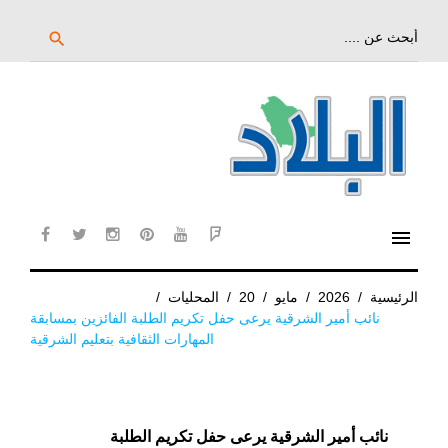
خط
لى
بحث
search
عن:
لمحتوى
لرئيسي
menu
cebook
twitter
instagram
pinterest
YouTube
Flipboard
الرئيسية
/
2026
/
مايو
/
20
/
المحليات
/
نائب أمير الشرقية يرعى حفل تكريم الطلبة الفائزين بمسابقة
المهارات الثقافية بتعليم الشرقية
نائب أمير الشرقية يرعى حفل تكريم الطلبة