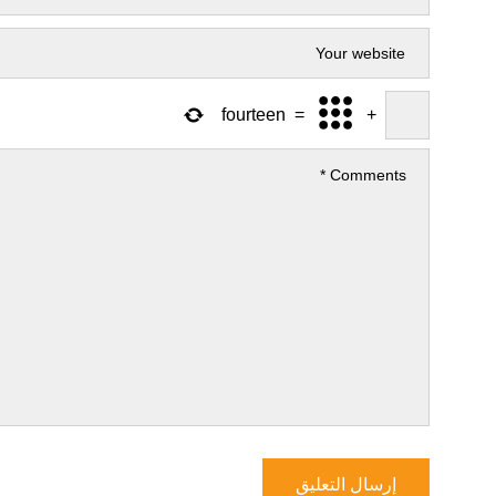
fourteen
=
+