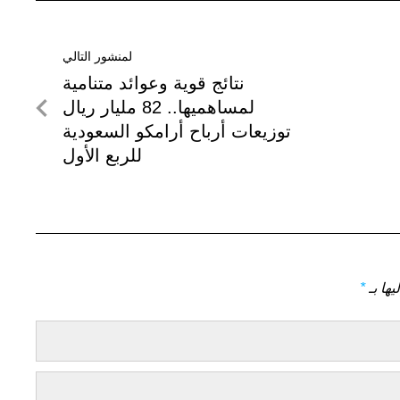
لمنشور التالي
لمنشور
نتائج قوية وعوائد متنامية
التالي
لمساهميها.. 82 مليار ريال
توزيعات أرباح أرامكو السعودية
للربع الأول
يها بـ
*