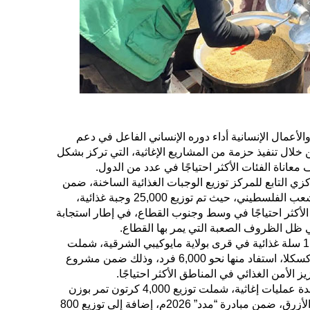
لأعمال الإنسانية أداء دوره الإنساني الفاعل في دعم
لال تنفيذ حزمة من المشاريع الإغاثية، التي تركز بشكل
عاناة الفئات الأكثر احتياجًا في عدد من الدول.
 التابع للمركز توزيع الوجبات الغذائية الساخنة، ضمن
الحملة الشعبية السعودية لإغاثة الشعب الفلسطيني، حيث تم توزيع 25,000 وجبة غذائية،
 فرد من الأسر الأكثر احتياجًا في وسط وجنوب القطاع، في إطار استجابة
 ظل الظروف الصعبة التي يمر بها القطاع.
وفي تشاد، قام المركز بتوزيع 1,000 سلة غذائية في قرى بولاية مايوكيبي الشرقية، شملت
مناطق بريم، وكونون بركة، وقونو كسكلا، استفاد منها نحو 6,000 فرد، وذلك ضمن مشروع
ز الأمن الغذائي في المناطق الأكثر احتياجًا.
أما في السودان، فقد نفذ المركز عدة عمليات إغاثية، شملت توزيع 4,000 كرتون تمر بوزن
إجمالي بلغ 32 طنًا في إقليم النيل الأزرق، ضمن مبادرة “مدد” 2026م، إضافة إلى توزيع 800