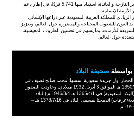
سلة غذائية في ولاية الخرطوم للأسر النازحة والعائدة، استفاد منها 5,741 فردًا، في إطار دعم
الأزمة الإنسانية.
الريادي للمملكة العربية السعودية عبر ذراعها الإنساني
يد العون للشعوب المحتاجة والمتضررة حول العالم، وتعزيز
 السريعة للأزمات، بما يسهم في تحسين الظروف المعيشية،
عددة حول العالم.
بواسطة
صحيفة البلاد
حجاز أول جريدة سعودية أسسها: محمد صالح نصيف في
1350/11/27 هـ الموافق 3 أبريل 1932 ميلادي. وعاودت الصدور
باسم (البلاد السعودية) في 1365/4/1 هـ 1946/3/4 م (البلاد
السعودية/عرفات) اندمجتا بمسمى البلاد في 1378/7/16 هـ –
19 م