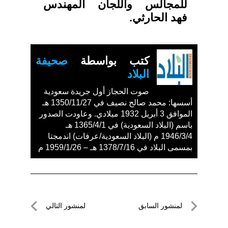
للمجالس واللجان المهندس
فهد الحارثي.
كتب بواسطة
صحيفة
البلاد
صوت الحجاز أول جريدة سعودية
أسسها: محمد صالح نصيف في 1350/11/27 هـ
الموافق 3 أبريل 1932 ميلادي. وعاودت الصدور
باسم (البلاد السعودية) في 1365/4/1 هـ
1946/3/4 م (البلاد السعودية/عرفات) اندمجتا
بمسمى البلاد في 1378/7/16 هـ – 1959/1/26 م
تصفّح
لمنشور السابق
لمنشور التالي
المقالات
لمنشور
لمنشور