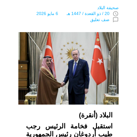
صحيفة البلاد
access_time
20 / ذو القعدة / 1447 هـ 6 مايو 2026
chat_bubble_outline
ضف تعليق
البلاد (أنقرة)
استقبل فخامة الرئيس رجب
طيب أردوغان رئيس الجمهورية