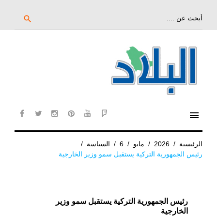
خط
لى
بحث
search
عن:
لمحتوى
لرئيسي
menu
cebook
twitter
instagram
pinterest
YouTube
Flipboard
الرئيسية
/
2026
/
مايو
/
6
/
السياسة
/
رئيس الجمهورية التركية يستقبل سمو وزير الخارجية
رئيس الجمهورية التركية يستقبل سمو وزير
الخارجية