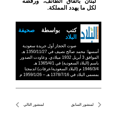
لبنان باتفاق الطائف، ورفضه
لكل ما يهدد المملكة.
كتب بواسطة
صحيفة
البلاد
صوت الحجاز أول جريدة سعودية
أسسها: محمد صالح نصيف في 1350/11/27 هـ
الموافق 3 أبريل 1932 ميلادي. وعاودت الصدور
باسم (البلاد السعودية) في 1365/4/1 هـ
1946/3/4 م (البلاد السعودية/عرفات) اندمجتا
بمسمى البلاد في 1378/7/16 هـ – 1959/1/26 م
تصفّح
لمنشور السابق
لمنشور التالي
المقالات
لمنشور
لمنشور