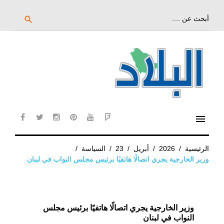
خط
لى
بحث
search
عن:
لمحتوى
لرئيسي
menu
cebook
twitter
instagram
pinterest
YouTube
Flipboard
الرئيسية
/
2026
/
أبريل
/
23
/
السياسة
/
وزير الخارجية يجري اتصالًا هاتفيًا برئيس مجلس النواب في لبنان
وزير الخارجية يجري اتصالًا هاتفيًا برئيس مجلس
النواب في لبنان