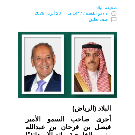
صحيفة البلاد
access_time
7 / ذو القعدة / 1447 هـ 23 أبريل 2026
chat_bubble_outline
ضف تعليق
البلاد (الرياض)
‏أجرى صاحب السمو الأمير
فيصل بن فرحان بن عبدالله
وزير الخارجية اتصالًا هاتفيًا