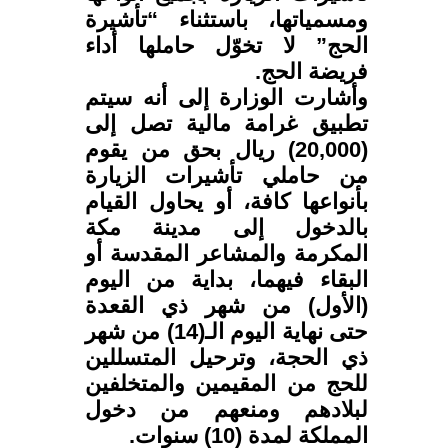
ومسمياتها، باستثناء “تأشيرة
الحج” لا تخوّل حاملها أداء
فريضة الحج.
وأشارت الوزارة إلى أنه سيتم
تطبيق غرامة مالية تصل إلى
(20,000) ريال بحق من يقوم
من حاملي تأشيرات الزيارة
بأنواعها كافة، أو يحاول القيام
بالدخول إلى مدينة مكة
المكرمة والمشاعر المقدسة أو
البقاء فيهما، بداية من اليوم
(الأول) من شهر ذي القعدة
حتى نهاية اليوم الـ(14) من شهر
ذي الحجة، وترحيل المتسللين
للحج من المقيمين والمتخلفين
لبلادهم ومنعهم من دخول
المملكة لمدة (10) سنوات.