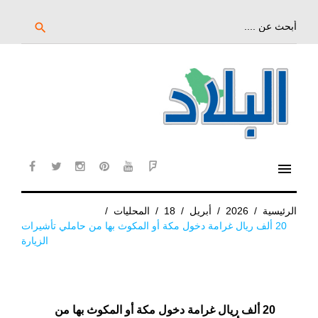
خط
لى
بحث
search
عن:
لمحتوى
لرئيسي
menu
cebook
twitter
instagram
pinterest
YouTube
Flipboard
الرئيسية
/
2026
/
أبريل
/
18
/
المحليات
/
20 ألف ريال غرامة دخول مكة أو المكوث بها من حاملي تأشيرات
الزيارة
20 ألف ريال غرامة دخول مكة أو المكوث بها من