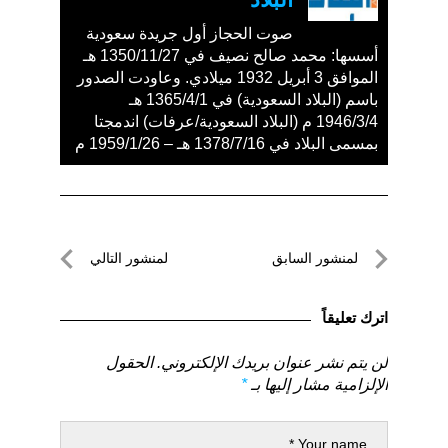
صوت الحجاز أول جريدة سعودية
أسسها: محمد صالح نصيف في 1350/11/27 هـ
الموافق 3 أبريل 1932 ميلادي. وعاودت الصدور
باسم (البلاد السعودية) في 1365/4/1 هـ
1946/3/4 م (البلاد السعودية/عرفات) اندمجتا
بمسمى البلاد في 1378/7/16 هـ – 1959/1/26 م
تصفّح
لمنشور السابق
لمنشور التالي
المقالات
لمنشور
لمنشور
السابق
التالي
اترك تعليقاً
لن يتم نشر عنوان بريدك الإلكتروني.
الحقول
الإلزامية مشار إليها بـ
*