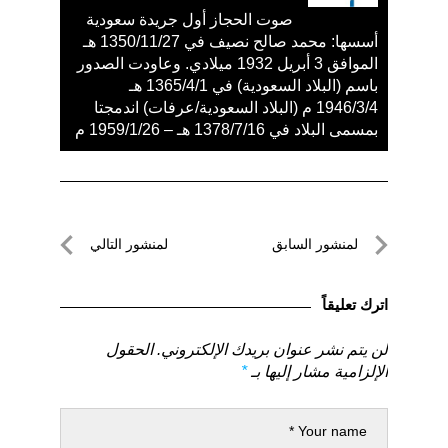
صوت الحجاز أول جريدة سعودية
أسسها: محمد صالح نصيف في 1350/11/27 هـ
الموافق 3 أبريل 1932 ميلادي. وعاودت الصدور
باسم (البلاد السعودية) في 1365/4/1 هـ
1946/3/4 م (البلاد السعودية/عرفات) اندمجتا
بمسمى البلاد في 1378/7/16 هـ – 1959/1/26 م
تصفّح
لمنشور السابق
لمنشور التالي
المقالات
لمنشور
لمنشور
السابق
التالي
اترك تعليقاً
لن يتم نشر عنوان بريدك الإلكتروني.
الحقول
الإلزامية مشار إليها بـ
*