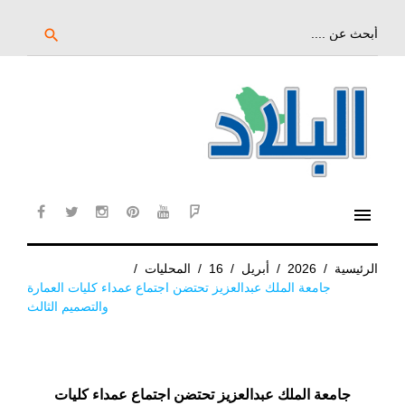
خط
لى
بحث
search
عن:
لمحتوى
لرئيسي
menu
cebook
twitter
instagram
pinterest
YouTube
Flipboard
الرئيسية
/
2026
/
أبريل
/
16
/
المحليات
/
جامعة الملك عبدالعزيز تحتضن اجتماع عمداء كليات العمارة
والتصميم الثالث
جامعة الملك عبدالعزيز تحتضن اجتماع عمداء كليات