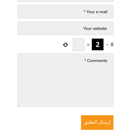
=
−
8