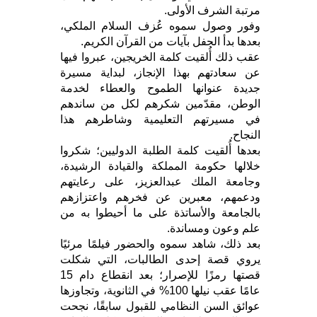
مرتبة الشرف الأولى.
وفور وصول سموه عُزف السلام الملكي،
بعدها بدأ الحفل بآيات من القرآن الكريم.
عقب ذلك أُلقيت كلمة الخريجين، عبروا فيها
عن سعادتهم بهذا الإنجاز، لبداية مسيرة
جديدة عنوانها الطموح والعطاء لخدمة
الوطن، مقدّمين شكرهم لكل من ساندهم
في مسيرتهم التعليمية وشاطرهم هذا
النجاح.
بعدها أُلقيت كلمة الطلبة الدوليين؛ شكروا
خلالها حكومة المملكة والقيادة الرشيدة،
وجامعة الملك عبدالعزيز، على رعايتهم
ودعمهم، معبرين عن فخرهم واعتزازهم
بالجامعة والأساتذة على ما أحيطوا به من
علم وعون ومساندة.
بعد ذلك، شاهد سموه والحضور فيلمًا مرئيًا
يروي قصة إحدى الطالبات، التي شكلت
قصتها رمزًا للإصرار؛ بعد انقطاع دام 15
عامًا عقب نيلها 100% في الثانوية، وتجاوزها
عوائق السن النظامي للقبول سابقًا، نجحت