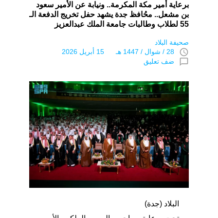
برعاية أمير مكة المكرمة.. ونيابة عن الأمير سعود
بن مشعل.. محُافظ جدة يشهد حفل تخريج الدفعة الـ
55 لطلاب وطالبات جامعة الملك عبدالعزيز
صحيفة البلاد
access_time
28 / شوال / 1447 هـ 15 أبريل 2026
chat_bubble_outline
ضف تعليق
البلاد (جدة)