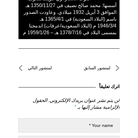
أسسها: محمد صالح نصيف في 1350/11/27 هـ
الموافق 3 أبريل 1932 ميلادي. وعاودت الصدور
باسم (البلاد السعودية) في 1365/4/1 هـ
1946/3/4 م (البلاد السعودية/عرفات) اندمجتا
بمسمى البلاد في 1378/7/16 هـ – 1959/1/26 م
تصفّح
لمنشور السابق
لمنشور التالي
المقالات
لمنشور
لمنشور
السابق
التالي
اترك تعليقاً
لن يتم نشر عنوان بريدك الإلكتروني.
الحقول
الإلزامية مشار إليها بـ
*