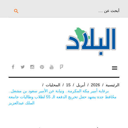
خط
لى
بحث
search
عن:
لمحتوى
لرئيسي
menu
cebook
twitter
instagram
pinterest
YouTube
Flipboard
الرئيسية
/
2026
/
أبريل
/
15
/
المحليات
/
برعاية أمير مكة المكرمة.. ونيابة عن الأمير سعود بن مشعل..
محُافظ جدة يشهد حفل تخريج الدفعة الـ 55 لطلاب وطالبات جامعة
الملك عبدالعزيز