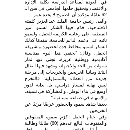
في العودة لمقاعد الدراسة بكلية الإدارة
والاقتصاد وتحقيق حلمها الجامعي في سن الـ
62 عامًا، مؤكدة أن الطموح لا يحده عمر.
وألقى رئيس جامعة الملك عبدالعزيز كلمته
الافتتاحية، قدّم فيها الشكر لسمو أمير
المنطقة على رعايته الكريمة للحفل، ولسمو
نائبه على دعمه الدائم للجامعة، مقدمًا كذلك
الشكر لسمو محافظ جدة لحضوره وتشريفه
الحفل، وقال: “نحتفي هذا اليوم بمناسبة
أكاديمية ووطنية عزيزة، نجني فيها ثمار
سنوات من الجد والاجتهاد، ونشهد فيها انتقال
أبنائنا وبناتنا الخريجين والخريجات إلى مرحلة
جديدة من العطاء والمسؤولية؛ فالتخرج
ليس نهاية لمسار دراسي، بل بداية لدور
أوسع في بناء الوطن، والمشاركة في تنميته،
والإسهام في صناعة مستقبله”.
بعدها شاهد سموه والحضور عرضًا مرئيًا عن
الخريجين.
وفي ختام الحفل، كرّم سموه المتفوقين
والمتفوقات البالغ عددهم (60) طالبًا وطالبة
من أوائل الدفعة، موزعين على مراحل