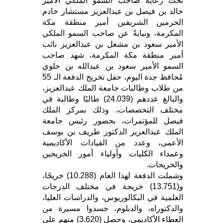
تحت رعاية صاحب السمو الملكي الأمير
خالد بن فيصل بن عبدالعزيز مستشار خادم
الحرمين الشريفين أمير منطقة مكة
المكرمة، ونيابةً عن صاحب السمو الملكي
الأمير سعود بن مشعل بن عبدالعزيز نائب
أمير منطقة مكة المكرمة، شهد صاحب
السمو الأمير سعود بن عبدالله بن جلوي
مُحافظ جدة اليوم، حفل تخريج الدفعة الـ 55
من طلاب وطالبات جامعة الملك عبدالعزيز،
والبالغ عددهم (24.039) طالبًا وطالبة في
مختلف التخصصات، وذلك بمركز الملك
فيصل للمؤتمرات، بحضور رئيس جامعة
الملك عبدالعزيز الدكتور طريف بن يوسف
الأعمى، وعدد من القيادات الأكاديمية
وعمداء الكليات وأولياء أمور الخريجين
والخريجات.
وشملت الدفعة لهذا العام (10.288) خريجًا،
و(13.751) خريجة في مختلف الدرجات
العلمية في البكالوريوس، والدراسات العليا،
والدكتوراه، والدبلوم، جسدوا مسيرة من
العطاء الأكاديمي، وحصل (3.620) منهم على