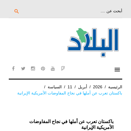
خط
لى
بحث
search
عن:
لمحتوى
لرئيسي
menu
cebook
twitter
instagram
pinterest
YouTube
Flipboard
الرئيسية
/
2026
/
أبريل
/
11
/
السياسة
/
باكستان تعرب عن أملها في نجاح المفاوضات الأمريكية الإيرانية
باكستان تعرب عن أملها في نجاح المفاوضات
الأمريكية الإيرانية