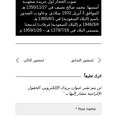
صوت الحجاز أول جريدة سعودية
أسسها: محمد صالح نصيف في 1350/11/27 هـ
الموافق 3 أبريل 1932 ميلادي. وعاودت الصدور
باسم (البلاد السعودية) في 1365/4/1 هـ
1946/3/4 م (البلاد السعودية/عرفات) اندمجتا
بمسمى البلاد في 1378/7/16 هـ – 1959/1/26 م
تصفّح
لمنشور السابق
لمنشور التالي
المقالات
لمنشور
لمنشور
السابق
التالي
اترك تعليقاً
لن يتم نشر عنوان بريدك الإلكتروني.
الحقول
الإلزامية مشار إليها بـ
*