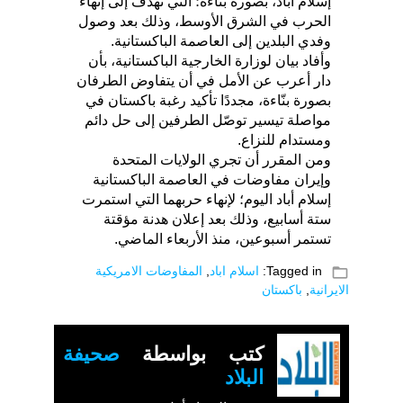
إسلام أباد، بصورة بنّاءة؛ التي تهدف إلى إنهاء
الحرب في الشرق الأوسط، وذلك بعد وصول
وفدي البلدين إلى العاصمة الباكستانية.
وأفاد بيان لوزارة الخارجية الباكستانية، بأن
دار أعرب عن الأمل في أن يتفاوض الطرفان
بصورة بنّاءة، مجددًا تأكيد رغبة باكستان في
مواصلة تيسير توصّل الطرفين إلى حل دائم
ومستدام للنزاع.
ومن المقرر أن تجري الولايات المتحدة
وإيران مفاوضات في العاصمة الباكستانية
إسلام أباد اليوم؛ لإنهاء حربهما التي استمرت
ستة أسابيع، وذلك بعد إعلان هدنة مؤقتة
تستمر أسبوعين، منذ الأربعاء الماضي.
folder_open
Tagged in:
اسلام اباد
,
المفاوضات الامريكية
الايرانية
,
باكستان
كتب بواسطة
صحيفة
البلاد