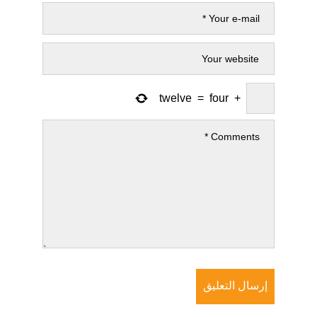
twelve
=
four
+