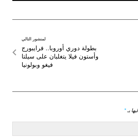
لمنشور التالي
لمنشور
بطولة دوري أوروبا.. فرايبورج
التالي
وأستون فيلا يتغلبان على سيلتا
فيغو وبولونيا
يها بـ
*