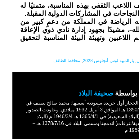
للاعب الثقفي بهذه المناسبة، متمنيًا له
لنجاحات في المشاركات الدولية المقبلة.
 الرياضة في المملكة من دعمٍ كبير من
لله-، مشيدًا بجهود إدارة نادي ذوي الإعاقة
اللاعبين وتهيئة البيئة المناسبة لتحقيق
ي
,
بارالمبية لوس أنجلوس 2028
,
محافظ الطائف
بواسطة
صحيفة البلاد
حجاز أول جريدة سعودية أسسها: محمد صالح نصيف في
1350/11/27 هـ الموافق 3 أبريل 1932 ميلادي. وعاودت الصدور
باسم (البلاد السعودية) في 1365/4/1 هـ 1946/3/4 م (البلاد
السعودية/عرفات) اندمجتا بمسمى البلاد في 1378/7/16 هـ –
19 م