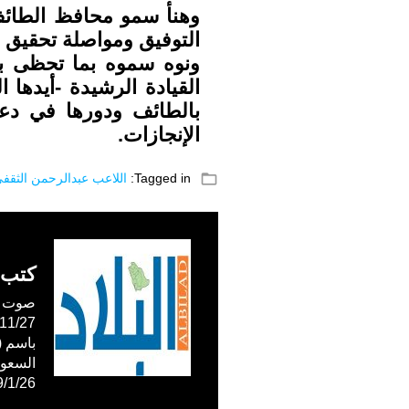
وهنأ سمو محافظ الطائف ا
التوفيق ومواصلة تحقيق ا
ونوه سموه بما تحظى به
القيادة الرشيدة -أيدها ا
بالطائف ودورها في دعم 
الإنجازات.
folder_open
Tagged in:
اللاعب عبدالرحمن الثقف
كتب 
صوت ال
59/1/26