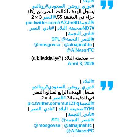
#البلاد
|
#دوري_روشن_السعودي
#رونالدو
يسجل الهدف الثالث للنصر من ركلة
جزاء في الدقيقة 55.
#النصر
3 × 2
#النجمة
pic.twitter.com/rAXJm9D
#صحيفة_البلاد
ND7
|
#نادي_النصر
|
#نادي_النجمة
|
#النصر_النجمة
@SPL
|
@mosgovsa
|
@alnajmahfc
|
@AlNassrFC
— صحيفة البلاد (@albiladdaily)
April 3, 2026
#البلاد
|
#دوري_روشن_السعودي
#رونالدو
يسجل الهدف الرابع لصالح النصر
في الدقيقة 74.
#النصر
4 × 2
#النجمة
pic.twitter.com/muf1ZFq
YMl
#صحيفة_البلاد
|
#نادي_النصر
|
#نادي_النجمة
|
#النصر_النجمة
@SPL
|
@mosgovsa
|
@alnajmahfc
|
@AlNassrFC