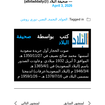
— صحيفة البلاد (@albiladdaily)
April 3, 2026
folder_open
Tagged in:
الجولة
,
النجمة
,
النصر
,
دوري روشن
كتب بواسطة
صحيفة
البلاد
صوت الحجاز أول جريدة سعودية
أسسها: محمد صالح نصيف في 1350/11/27 هـ
الموافق 3 أبريل 1932 ميلادي. وعاودت الصدور
باسم (البلاد السعودية) في 1365/4/1 هـ
1946/3/4 م (البلاد السعودية/عرفات) اندمجتا
بمسمى البلاد في 1378/7/16 هـ – 1959/1/26 م
تصفّح
لمنشور السابق
لمنشور التالي