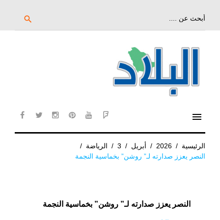
خط
لى
بحث
search
عن:
لمحتوى
لرئيسي
menu
cebook
twitter
instagram
pinterest
YouTube
Flipboard
الرئيسية
/
2026
/
أبريل
/
3
/
الرياضة
/
النصر يعزز صدارته لـ” روشن” بخماسية النجمة
النصر يعزز صدارته لـ” روشن” بخماسية النجمة