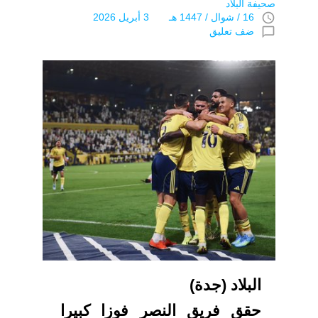
صحيفة البلاد
access_time
16 / شوال / 1447 هـ 3 أبريل 2026
chat_bubble_outline
ضف تعليق
البلاد (جدة)
حقق فريق النصر فوزا كبيرا