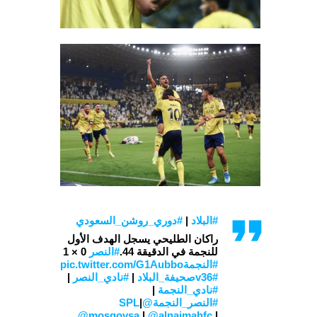
#البلاد
|
#دوري_روشن_السعودي
راكان الطليحي يسجل الهدف الأول
للنجمة في الدقيقة 44.
#النصر
0 × 1
#النجمة
pic.twitter.com/G1Aubbo
#صحيفة_البلاد
v36
|
#نادي_النصر
|
#نادي_النجمة
|
#النصر_النجمة
@SPL
|
@mosgovsa
|
@alnajmahfc
|