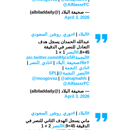
@AlNassrFC
— صحيفة البلاد (@albiladdaily)
April 3, 2026
#البلاد
|
#دوري_روشن_السعودي
عبدالله الحمدان يسجل هدف
التعادل للنصر في الدقيقة
45+8.
#النصر
1 × 1
#النجمة
pic.twitter.com/dHjcsSR
6eY
#صحيفة_البلاد
|
#نادي_النصر
|
#نادي_النجمة
|
#النصر_النجمة
@SPL
|
@mosgovsa
|
@alnajmahfc
|
@AlNassrFC
— صحيفة البلاد (@albiladdaily)
April 3, 2026
#البلاد
|
#دوري_روشن_السعودي
ماني يسجل الهدف الثاني للنصر في
الدقيقة 45+9.
#النصر
2 × 1