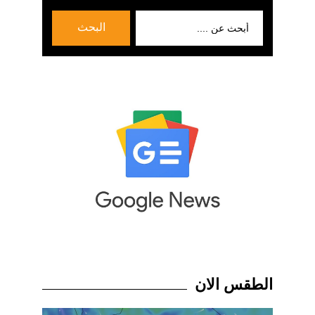
بحث
البحث
عن:
الطقس الان