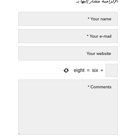
الإلزامية مشار إليها بـ
*
eight
=
six
+