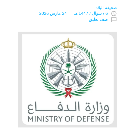
صحيفة البلاد
access_time
6 / شوال / 1447 هـ 24 مارس 2026
chat_bubble_outline
ضف تعليق