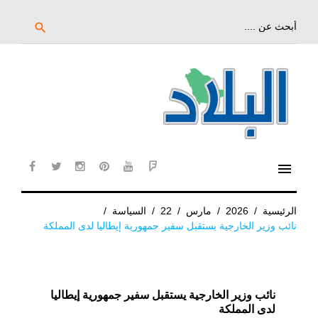
خط
لى
بحث
search
عن:
لمحتوى
لرئيسي
menu
cebook
twitter
instagram
pinterest
YouTube
Flipboard
الرئيسية
/
2026
/
مارس
/
22
/
السياسة
/
نائب وزير الخارجية يستقبل سفير جمهورية إيطاليا لدى المملكة
نائب وزير الخارجية يستقبل سفير جمهورية إيطاليا
لدى المملكة