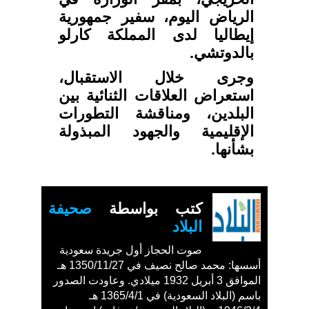
الرياض اليوم، سفير جمهورية
إيطاليا لدى المملكة كارلو
بالدوتشي.
وجرى خلال الاستقبال،
استعراض العلاقات الثنائية بين
البلدين، ومناقشة التطورات
الإقليمية والجهود المبذولة
بشأنها.
كتب بواسطة
صحيفة
البلاد
صوت الحجاز أول جريدة سعودية
أسسها: محمد صالح نصيف في 1350/11/27 هـ
الموافق 3 أبريل 1932 ميلادي. وعاودت الصدور
باسم (البلاد السعودية) في 1365/4/1 هـ