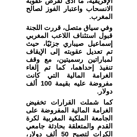
الإفريقية، ما أدى لفرض عقوبة
الانسحاب واعتبار الفوز لصالح
المغرب.
وفي سياق متصل، قررت اللجنة
قبول استئناف اللاعب المغربي
إسماعيل صيباري جزئيًا، حيث
تم تعديل عقوبته إلى الإيقاف
لمباراتين رسميتين، مع وقف
تنفيذ إحداهما، كما تم إلغاء
الغرامة المالية التي كانت
مفروضة عليه بقيمة 100 ألف
دولار.
كما شملت القرارات تخفيض
الغرامة المالية المفروضة على
الجامعة الملكية المغربية لكرة
القدم والمتعلقة بحادثة جامعي
الكرات لتصبح 50 ألف دولار،