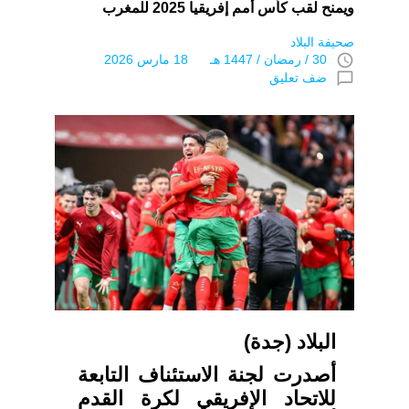
ويمنح لقب كأس أمم إفريقيا 2025 للمغرب
صحيفة البلاد
access_time
30 / رمضان / 1447 هـ 18 مارس 2026
chat_bubble_outline
ضف تعليق
البلاد (جدة)
أصدرت لجنة الاستئناف التابعة
للاتحاد الإفريقي لكرة القدم