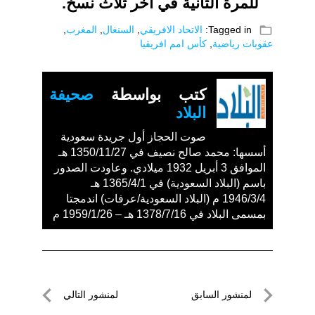
للمرة ‌الثانية ⁠في آخر ثلاث نسخ.
folder_open
Tagged in:
الاتحاد الافريقي
,
السنغال
,
المغرب
,
عقوبات رياضية
,
كأس امم افريقيا
كتب بواسطة
صحيفة
البلاد
صوت الحجاز أول جريدة سعودية
أسسها: محمد صالح نصيف في 1350/11/27 هـ
الموافق 3 أبريل 1932 ميلادي. وعاودت الصدور
باسم (البلاد السعودية) في 1365/4/1 هـ
1946/3/4 م (البلاد السعودية/عرفات) اندمجتا
بمسمى البلاد في 1378/7/16 هـ – 1959/1/26 م
تصفّح
لمنشور السابق
لمنشور التالي
لمنشور
لمنشور