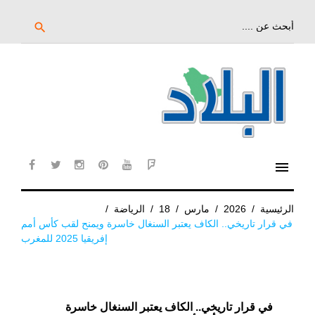
خط
لى
بحث
search
عن:
لمحتوى
لرئيسي
menu
cebook
twitter
instagram
pinterest
YouTube
Flipboard
الرئيسية
/
2026
/
مارس
/
18
/
الرياضة
/
في قرار تاريخي.. الكاف يعتبر السنغال خاسرة ويمنح لقب كأس أمم
إفريقيا 2025 للمغرب
في قرار تاريخي.. الكاف يعتبر السنغال خاسرة