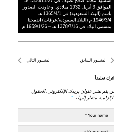
أسسها: محمد صالح نصيف في 1350/11/27 هـ
الموافق 3 أبريل 1932 ميلادي. وعاودت الصدور
باسم (البلاد السعودية) في 1365/4/1 هـ
1946/3/4 م (البلاد السعودية/عرفات) اندمجتا
بمسمى البلاد في 1378/7/16 هـ – 1959/1/26 م
تصفّح
لمنشور السابق
لمنشور التالي
المقالات
لمنشور
لمنشور
السابق
التالي
اترك تعليقاً
لن يتم نشر عنوان بريدك الإلكتروني.
الحقول
الإلزامية مشار إليها بـ
*