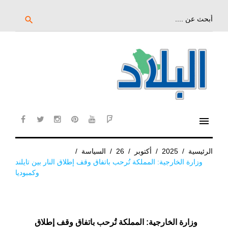
خط
لى
بحث
search
عن:
لمحتوى
لرئيسي
menu
cebook
twitter
instagram
pinterest
YouTube
Flipboard
الرئيسية
/
2025
/
أكتوبر
/
26
/
السياسة
/
وزارة الخارجية: المملكة تُرحب باتفاق وقف إطلاق النار بين تايلند
وكمبوديا
وزارة الخارجية: المملكة تُرحب باتفاق وقف إطلاق