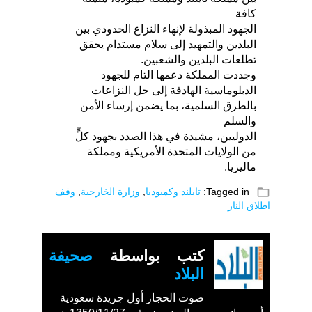
كافة
الجهود المبذولة لإنهاء النزاع الحدودي بين
البلدين والتمهيد إلى سلام مستدام يحقق
تطلعات البلدين والشعبين.
وجددت المملكة دعمها التام للجهود
الدبلوماسية الهادفة إلى حل النزاعات
بالطرق السلمية، بما يضمن إرساء الأمن
والسلم
الدوليين، مشيدة في هذا الصدد بجهود كلٍّ
من الولايات المتحدة الأمريكية ومملكة
ماليزيا.
folder_open
Tagged in:
تايلند وكمبوديا
,
وزارة الخارجية
,
وقف
اطلاق النار
كتب بواسطة
صحيفة
البلاد
صوت الحجاز أول جريدة سعودية