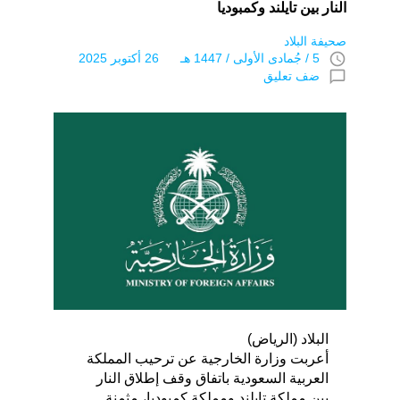
النار بين تايلند وكمبوديا
صحيفة البلاد
access_time
5 / جُمادى اﻷولى / 1447 هـ 26 أكتوبر 2025
chat_bubble_outline
ضف تعليق
البلاد (الرياض)
أعربت وزارة الخارجية عن ترحيب المملكة
العربية السعودية باتفاق وقف إطلاق النار
بين مملكة تايلند ومملكة كمبوديا، مثمنة