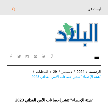
خط
لى
بحث
search
عن:
لمحتوى
لرئيسي
menu
cebook
twitter
instagram
pinterest
YouTube
Flipboard
الرئيسية
/
2024
/
ديسمبر
/
29
/
المحليات
/
“هيئة الإحصاء” تنشر إحصاءات الأمن الغذائي 2023
“هيئة الإحصاء” تنشر إحصاءات الأمن الغذائي 2023