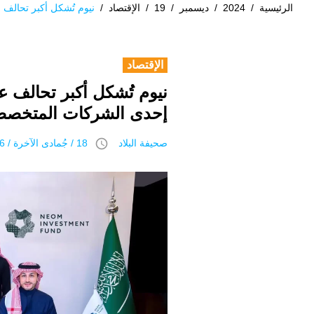
الرئيسية
/
2024
/
ديسمبر
/
19
/
الإقتصاد
/
نيوم تُشكل أكبر تحالف 
الإقتصاد
نيوم تُشكل أكبر تحالف عا
إحدى الشركات المتخصص
access_time
صحيفة البلاد
18 / جُمادى اﻵخرة / 1446 هـ 19 ديسمبر 2024