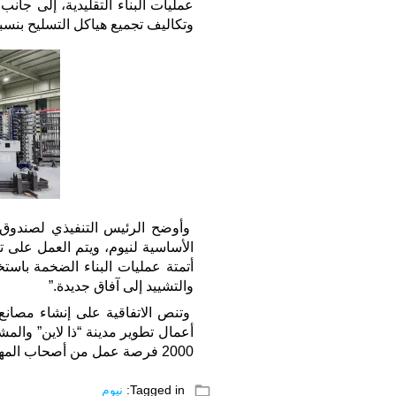
عمليات البناء التقليدية، إلى جانب
وتكاليف تجميع هياكل التسليح بنسبة ت
وأوضح الرئيس التنفيذي لصندوق ن
الأساسية لنيوم، ويتم العمل على ت
أتمتة عمليات البناء الضخمة باستخد
والتشييد إلى آفاق جديدة.”
وتنص الاتفاقية على إنشاء مصانع 
أعمال تطوير مدينة “ذا لاين” والم
2000 فرصة عمل من أصحاب المهارات العالية بالسوق المحلي.
folder_open
Tagged in:
نيوم