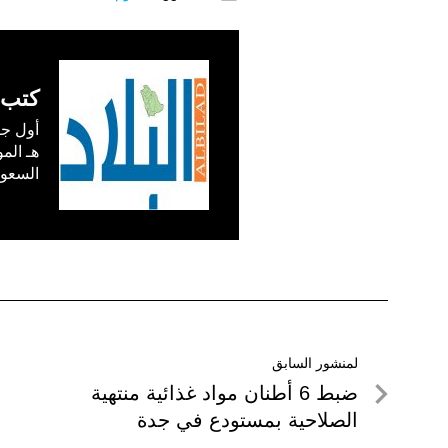
كتب 
السعودية) في /1
تصفّح
لمنشور السابق
لمنشور
ضبط 6 أطنان مواد غذائية منتهية
المقالات
السابق
الصلاحية بمستودع في جدة