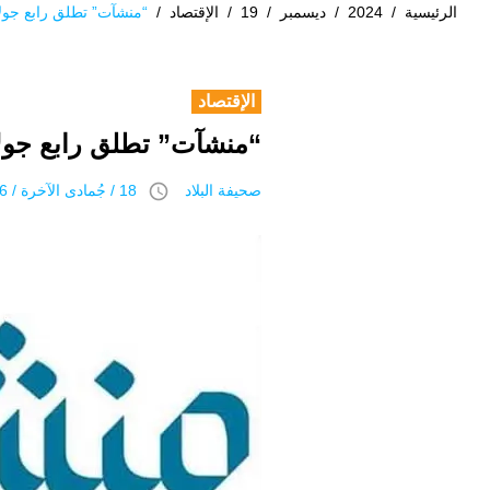
الرئيسية
/
2024
/
ديسمبر
/
19
/
الإقتصاد
/
“منشآت” تطلق رابع جولا
الإقتصاد
“منشآت” تطلق رابع جولا
access_time
صحيفة البلاد
18 / جُمادى اﻵخرة / 1446 هـ 19 ديسمبر 2024