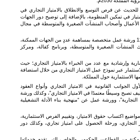
 المملكة 2030م.
لحديث عن فرص التوسع والانطلاق بالامتياز التجاري في
ياز في تمكين المنظومة، بالإضافة إلى توضيح دور الجهات
 الأعمال وأصحاب المنشآت الصغيرة والمتوسطة في مجال
وستقدم “منشآت” خلال الجولة، 12 ورشة عمل متخصصة بمساهمة عددٍ من الجهات الممكنة،
بنك المنشآت الصغيرة والمتوسطة، وبرنامج كفالة، ومركز
ة وإرشادية مع عدد من الخبراء بالامتياز التجاري؛ حيث
استثمار عبر نموذج عمل الامتياز التجاري من خلال استضافة
الجوانب القانونية في الامتياز التجاري وأنواع العقود
ف تصبح وسيطًا معتمدًا في الامتياز التجاري”، وكذلك ورشة
تجارية”، وورشة عمل عن “منهجية بناء الأدلة التشغيلية
اضيع اكتساب حقوق الامتياز، وتقييم الفرص الاستثمارية،
از التجاري، ورحلة الحصول على امتياز تجاري، وكذلك دور
 الجولة 6 جهات ممكنة من القطاعين الحكومي والخاص، التي تقدم خدماتها