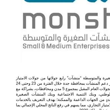
يرة والمتوسطة “منشآت” رابع جولاتها من جولات الامتياز
التجاري خلال عام 2024 في مركز دعم المنشآت بمحافظة جدة خلال الفترة من 23 وحتى 24
ديسمبر الجاري، على أن تستأنف الجولات العام المقبل بمجموع 5 مدن ومحافظات، بشراكة مع
لوطني، وبنك التنمية الاجتماعية وبنك المنشآت الصغيرة
ٍ من الجهات الداعمة والممكنة؛ بهدف التعريف بالخدمات
تياز التجاري، مما يسهم في رفع الناتج المحلي الإجمالي بما