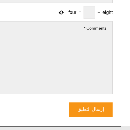
four
=
−
eight