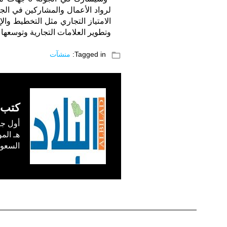
لرواد الأعمال والمشاركين في ال
الامتياز التجاري مثل التخطيط والإس
وتطوير العلامات التجارية وتوسعها ب
folder_open
Tagged in:
منشآت
كتب 
السعودية) في /1