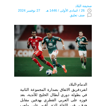
صحيفة البلاد
access_time
26 / جُمادى اﻷولى / 1446 هـ 27 نوفمبر 2024
chat_bubble_outline
ضف تعليق
الدمام-البلاد
انفردفريق الاتفاق بصدارة المجموعة الثانية
في بطولة دوري أبطال الخليج للأندية، بعد
فوزه على العربي القطري بهدفين مقابل
هدف، في اللقاء الذي أقيم على ملعب