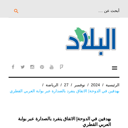
خط
لى
بحث
search
عن:
لمحتوى
لرئيسي
menu
cebook
twitter
instagram
pinterest
YouTube
Flipboard
الرئيسية
/
2024
/
نوفمبر
/
27
/
الرياضة
/
بهدفين في الدوحة| الاتفاق ينفرد بالصدارة عبر بوابة العربي القطري
بهدفين في الدوحة| الاتفاق ينفرد بالصدارة عبر بوابة
العربي القطري