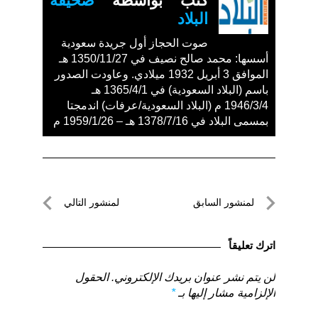
كتب بواسطة
صحيفة
البلاد
صوت الحجاز أول جريدة سعودية
أسسها: محمد صالح نصيف في 1350/11/27 هـ
الموافق 3 أبريل 1932 ميلادي. وعاودت الصدور
باسم (البلاد السعودية) في 1365/4/1 هـ
1946/3/4 م (البلاد السعودية/عرفات) اندمجتا
بمسمى البلاد في 1378/7/16 هـ – 1959/1/26 م
تصفّح
لمنشور السابق
لمنشور التالي
المقالات
لمنشور
لمنشور
السابق
التالي
اترك تعليقاً
لن يتم نشر عنوان بريدك الإلكتروني.
الحقول
الإلزامية مشار إليها بـ
*