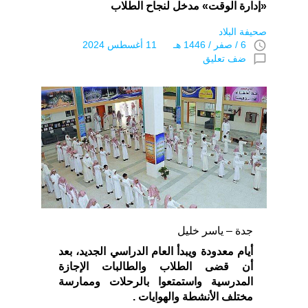
«إدارة الوقت» مدخل لنجاح الطلاب
صحيفة البلاد
access_time
6 / صفر / 1446 هـ 11 أغسطس 2024
chat_bubble_outline
ضف تعليق
جدة – ياسر خليل
أيام معدودة ويبدأ العام الدراسي الجديد، بعد
أن قضى الطلاب والطالبات الإجازة
المدرسية واستمتعوا بالرحلات وممارسة
مختلف الأنشطة والهوايات .