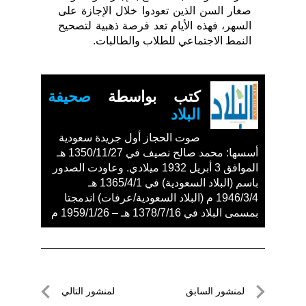
صغار السن الذين تعودوا خلال الإجازة على
السهر، فهذه الأيام تعد فرصة ذهبية لتصحيح
النمط الاجتماعي للطلاب والطالبات.
كتب بواسطة
صحيفة
البلاد
صوت الحجاز أول جريدة سعودية
أسسها: محمد صالح نصيف في 1350/11/27 هـ
الموافق 3 أبريل 1932 ميلادي. وعاودت الصدور
باسم (البلاد السعودية) في 1365/4/1 هـ
1946/3/4 م (البلاد السعودية/عرفات) اندمجتا
بمسمى البلاد في 1378/7/16 هـ – 1959/1/26 م
تصفّح
لمنشور السابق
لمنشور التالي