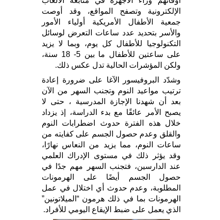
أوقاتهم وراء الأجهزة في متابعة الألعاب
الإلكترونية وتصفح المواقع، وقد أوصت
جمعية الأطفال الأمريكية أولياء الأمور
والأسر بتحديد عدد ساعات التعرض لوسائل
التكنولوجيا للأطفال كل يوم، وبما لا يزيد
على ساعتين للأطفال ما بين 5- 18 سنة،
ولكن المؤشرات الحالية تدل عكس ذلك.
وشدّد البروفيسور الآغا على ضرورة إعادة
ترتيب مواعيد النوم وتجنب السهر من الآن
بعد أن شهدنا الإجازة المدرسية ، حتى لا
يصبح الأمر عائقًا مع بدء الدراسة، إذ يزداد
خلال هذه الفترة حدوث اضطرابات النوم
والقلق وعدم حصول الجسم على كفايته من
ساعات النوم، مما يزيد من النعاس نهارًا،
وقد يؤثر ذلك في مستوى الإدراك العلمي
عند الدارسين، فتجنب السهر مهم جدًا في
حصول الجسم أيضًا على الهرمونات
المطلوبة، وعدم حدوث أي اختلال في عمل
الهرمونات بما في ذلك هرمون “الميلاتونين”
الذي يعمل على ضبط الإيقاع اليومي للأفراد.