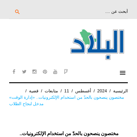
خط
لى
بحث
search
عن:
لمحتوى
لرئيسي
menu
cebook
twitter
instagram
pinterest
YouTube
Flipboard
الرئيسية
/
2024
/
أغسطس
/
11
/
متابعات
/
قضية
/
مختصون ينصحون بالحدّ من استخدام الإلكترونيات.. «إدارة الوقت»
مدخل لنجاح الطلاب
مختصون ينصحون بالحدّ من استخدام الإلكترونيات..