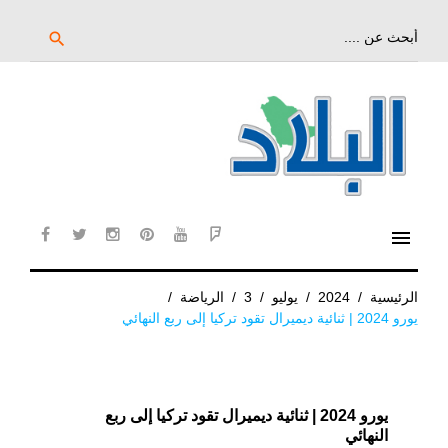
خط
لى
بحث
search
عن:
لمحتوى
لرئيسي
menu
cebook
twitter
instagram
pinterest
YouTube
Flipboard
الرئيسية
/
2024
/
يوليو
/
3
/
الرياضة
/
يورو 2024 | ثنائية ديميرال تقود تركيا إلى ربع النهائي
يورو 2024 | ثنائية ديميرال تقود تركيا إلى ربع
النهائي