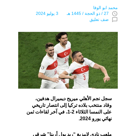
محمد ابو الوفا
access_time
27 / ذو الحجة / 1445 هـ 3 يوليو 2024
chat_bubble_outline
ضف تعليق
سجل نجم الأهلي ميريح ديميرال هدفين،
وقاد منتخب بلاده تركيا إلى انتصار تاريخي
على النمسا الثلاثاء 2-1، في آخر لقاءات ثمن
نهائي يورو 2024.
ملعب نادي لايبزيغ “ريد بول أرينا” شرقي