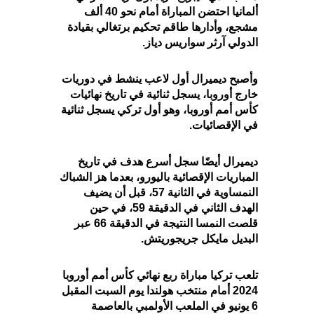
ألمانيا احتضن المباراة أمام نحو 40 ألف
مشجع، وأدارها طاقم تحكيم برتغالي بقيادة
الدولي آرثر سواريس دياز.
وأصبح ديميرال أول لاعب ينشط في دوريات
خارج أوروبا، يسجل ثنائية في تاريخ نهائيات
كأس أمم أوروبا، وهو أول تركي يسجل ثنائية
في الإقصائيات.
ديميرال أيضًا سجل أسرع هدف في تاريخ
المباريات الإقصائية باليورو، بعدما هز الشباك
النمساوية في الثانية 57، قبل أن يضيف
الهدف الثاني في الدقيقة 59، في حين
قلصت النمسا النتيجة في الدقيقة 66 عبر
البديل مايكل جريجوريتش.
تلعب تركيا مباراة ربع نهائي كأس أمم أوروبا
2024 أمام منتخب هولندا يوم السبت المقبل
6 يونيو في الملعب الأولمبي بالعاصمة