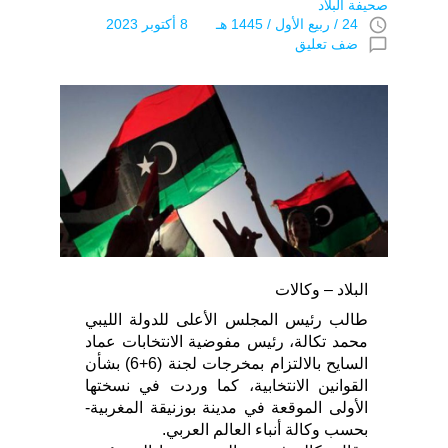
صحيفة البلاد
access_time
24 / ربيع اﻷول / 1445 هـ 8 أكتوبر 2023
chat_bubble_outline
ضف تعليق
البلاد – وكالات
طالب رئيس المجلس الأعلى للدولة الليبي
محمد تكالة، رئيس مفوضية الانتخابات عماد
السايح بالالتزام بمخرجات لجنة (6+6) بشأن
القوانين الانتخابية، كما وردت في نسختها
الأولى الموقعة في مدينة بوزنيقة المغربية-
بحسب وكالة أنباء العالم العربي.