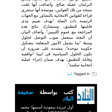
البرلمان عقيلة صالح. وأضافت أنها تلقت
نسخة من تلك القوانين، موضحة أنها ستجري
قراءة للقوانين الانتخابية بالتشاور مع الجهات
الرئيسة ذات الصلة “بهدف تقييم مدى
قابليتها للتطبيق، وستشارك نتائج هذه
المراجعة مع عموم الليبيين”. وأضاف البيان
أن البعثة ستعمل صوب التوصل لحلول
وسط “بما يشمل الأمور المتعلقة بتشكيل
حكومة موحدة”، مشددة على ضرورة أن
تكون الحلول السياسية في ليبيا “توافقية
وقابلة للتطبيق؛ بهدف ضمان إجراء عملية
انتخابية سلسة”.
folder_open
Tagged in:
ليبيا
كتب بواسطة
صحيفة
البلاد
أول جريدة سعودية أسسها: محمد