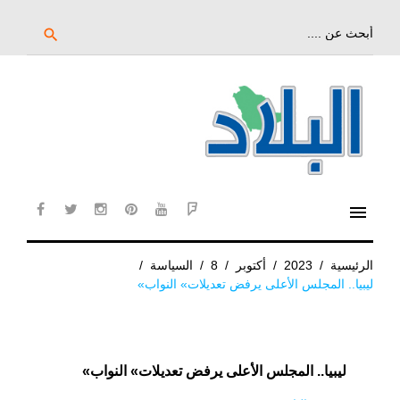
خط
لى
بحث
search
عن:
لمحتوى
لرئيسي
menu
cebook
twitter
instagram
pinterest
YouTube
Flipboard
الرئيسية
/
2023
/
أكتوبر
/
8
/
السياسة
/
ليبيا.. المجلس الأعلى يرفض تعديلات» النواب»
ليبيا.. المجلس الأعلى يرفض تعديلات» النواب»