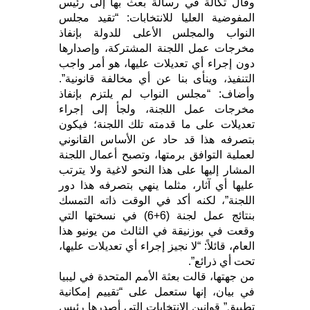
وقال تكالة في رسالة بعث بها إلى رئيس
المفوضية العليا للانتخابات: “تقيد مجلس
النواب والمجلس الأعلى للدولة بإنفاذ
مخرجات عمل اللجنة المشتركة، وإصدارها
دون إجراء أي تعديلات عليها، هو أمر واجب
التنفيذ، وينأى بنا عن أي مخالفة قانونية”.
وأضاف: “مجلس النواب لم يلتزم بإنفاذ
مخرجات عمل اللجنة، ولجأ إلى إجراء
تعديلات على ما قدمته تلك اللجنة؛ فيكون
بتصرفه هذا قد حاد عن الأساس القانوني
لعملية التوافق برمتها، وتصبح أعمال اللجنة
المشار إليها على هذا النحو لاغية ولا يترتب
عليها أي آثار، مثلما ينهي بتصرفه هذا دور
اللجنة”، لكنه أكد في الوقت ذاته التمسك
بنتائج عمل لجنة (6+6) في نسختها التي
وقعت في بوزنيقة في الثالث من يونيو هذا
العام، قائلاً: “لا نجيز إجراء أي تعديلات عليها،
تحت أي ذرائع”.
من جهتها، قالت بعثة الأمم المتحدة في ليبيا
في بيان، إنها ستعمل على “تقييم إمكانية
تطبيق” قوانين الانتخابات التي أصدرها رئيس