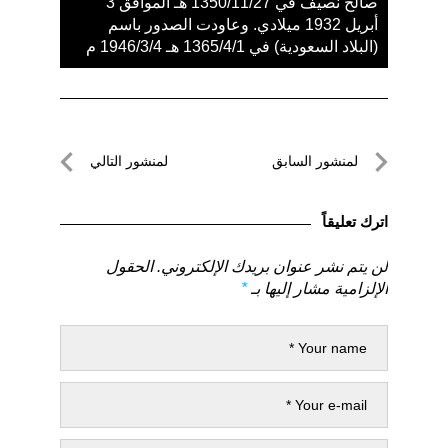
صالح نصيف في 1350/11/27 هـ الموافق 3
أبريل 1932 ميلادي. وعاودت الصدور باسم
(البلاد السعودية) في 1365/4/1 هـ 1946/3/4 م
تصفّح
لمنشور السابق
لمنشور التالي
المقالات
لمنشور
لمنشور
السابق
التالي
اترك تعليقاً
لن يتم نشر عنوان بريدك الإلكتروني.
الحقول
الإلزامية مشار إليها بـ
*