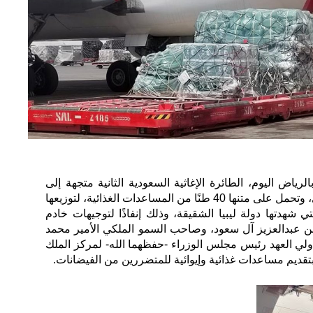
رياض اليوم، الطائرة الإغاثية السعودية الثانية متجهة إلى
مطار بنينا الدولي في مدينة بنغازي، وتحمل على متنها 40 طنًا من المساعدات الغذائية، لتوزيعها
 شهدتها دولة ليبيا الشقيقة، وذلك إنفاذًا لتوجيهات خادم
ن عبدالعزيز آل سعود، وصاحب السمو الملكي الأمير محمد
لي العهد رئيس مجلس الوزراء -حفظهما الله- لمركز الملك
 بتقديم مساعدات غذائية وإيوائية للمتضررين من الفيضانات.