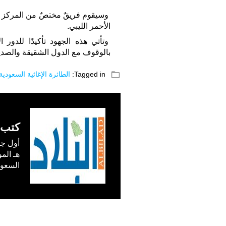
وسيقوم فريقٌ مختصٌ من المركز ب
الأحمر الليبي.
وتأتي هذه الجهود تأكيدًا للدور ا
بالوقوف مع الدول الشقيقة والصديق
folder_open
Tagged in:
الطائرة الإغاثية السعودية 
كتب 
السعودية) في /1