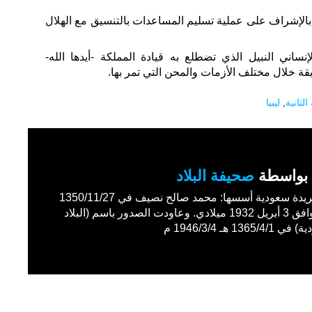
الإشراف على عملية تسليم المساعدات بالتنسيق مع الهلال
لإنساني النبيل الذي تضطلع به قيادة المملكة -أيدها الله-
ة خلال مختلف الأزمات والمحن التي تمر بها.
الثانية
,
ليبيا
بواسطة
صحيفة البلاد
أول جريدة سعودية أسسها: محمد صالح نصيف في 1350/11/27
هـ الموافق 3 أبريل 1932 ميلادي. وعاودت الصدور باسم (البلاد
1365/4 هـ 1946/3/4 م