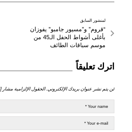
تصفّح
لمنشور السابق
لمنشور
“قروم” و”مسيور جامبو” يفوزان
المقالات
السابق
بأغلى أشواط الحفل الـ45 من
موسم سباقات الطائف
اترك تعليقاً
لن يتم نشر عنوان بريدك الإلكتروني.
الحقول الإلزامية مشار إل