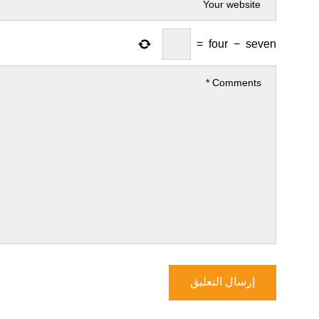
=
four
−
seven