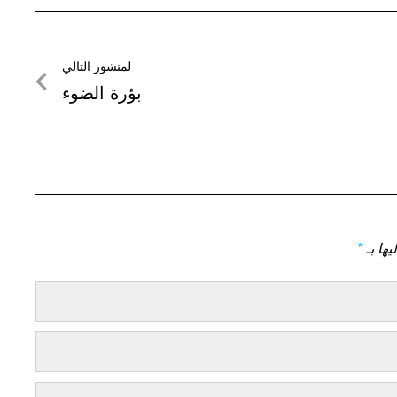
لمنشور التالي
لمنشور
بؤرة الضوء
التالي
يها بـ
*