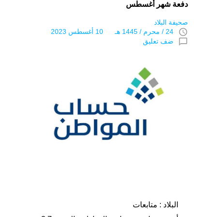
دفعة شهر أغسطس
صحيفة البلاد
access_time
24 / محرم / 1445 هـ 10 أغسطس 2023
chat_bubble_outline
ضف تعليق
البلاد : متابعات