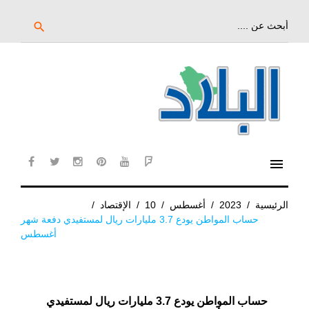
خط
لى
بحث
search
عن:
لمحتوى
لرئيسي
menu
cebook
twitter
instagram
pinterest
YouTube
Flipboard
الرئيسية
/
2023
/
أغسطس
/
10
/
الإقتصاد
/
حساب المواطن يودع 3.7 مليارات ريال لمستفيدي دفعة شهر
أغسطس
حساب المواطن يودع 3.7 مليارات ريال لمستفيدي