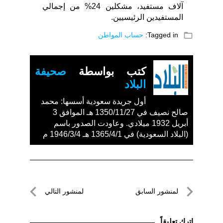
آلاف مستفيد، مشكلين 24% من إجمالي
المستفيدين الرئيسيين.
folder_open
Tagged in:
حساب المواطن
كتب بواسطة
صحيفة
البلاد
أول جريدة سعودية أسسها: محمد
صالح نصيف في 1350/11/27 هـ الموافق 3
أبريل 1932 ميلادي. وعاودت الصدور باسم
(البلاد السعودية) في 1365/4/1 هـ 1946/3/4 م
تصفّح
لمنشور السابق
لمنشور التالي
المقالات
لمنشور
لمنشور
السابق
التالي
اترك تعليقاً