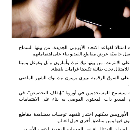
تثالا لقواعد الاتحاد الأوروبي الجديدة، من بينها السماح
يل خاصيّة عرض مقاطع الفيديو بناء على اهتماماتهم.
لطات أكبر 19 شركة على الانترنت، من بينها تيك توك وأمازون وآبل وغوغل وميتا
لى السوق الرقمية تييري بريتون تيك توك الشهر الماضي
نه سيسمح للمستخدمين في أوروبا “بإيقاف التخصيص”، في
لفيديو ذات المحتوى الموصى به بناء على الاهتمامات
أوروبيين يمكنهم اختيار تلقيهم توصيات بمشاهدة مقاطع
شون فيها ومن مناطق أخرى حول العالم.
ضمان الامتثال لقانون الخدمات الرقمية للاتحاد الأوروبي،