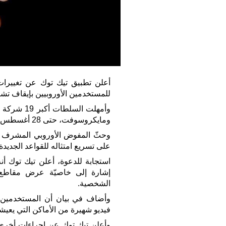
أعلن تطبيق تيك توك عن تغييرات ام
للمستخدمين الأوروبيين بإيقاف تشغ
وأمهلت الس
ومايكروسوفت، حتى 28 أغسطس للامتثال تحت طائلة تكبدها غرامات باهظة.
وحثّ المفوض الأوروبي المشرف ع
على تسريع امتثاله للقواعد الجديدة.
استجابة للدعوة، أعلن تيك توك أ
إشارة إلى خاصيّة عرض مقاطع ا
الشخصية.
وأضاف في بيان أن المستخدمين ال
فيديو شهيرة من الأماكن التي يعي
وأعلن تيك توك عن إجراءات أخرى ل