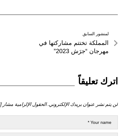
تصفّح
لمنشور السابق
لمنشور
المملكة تختتم مشاركتها في
المقالات
السابق
مهرجان “جرَش 2023”
اترك تعليقاً
لن يتم نشر عنوان بريدك الإلكتروني.
الحقول الإلزامية مشار إل