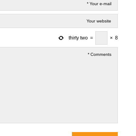
thirty two
=
×
8