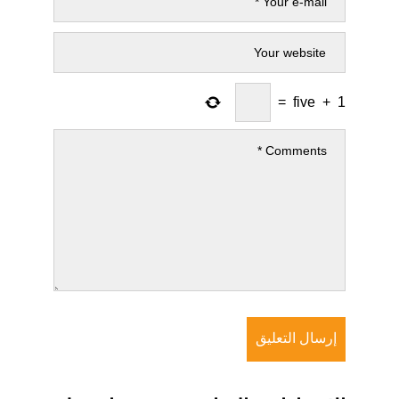
=
five
+
1