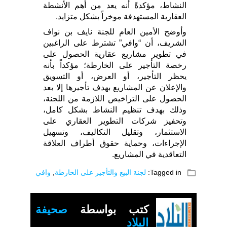
النشاط، مؤكدةً أنه يعد من أهم الأنشطة
العقارية المستهدفة موخراً بشكل متزايد.
وأوضح الأمين العام للجنة نايف بن نواف
الشريف، أن “وافي” تشترط على الراغبين
في تطوير مشاريع عقارية الحصول على
رخصة التأجير على الخارطة؛ مؤكداً بأنه
يحظر التأجير، أو العرض، أو التسويق
والإعلان عن المشاريع بهدف تأجيرها إلا بعد
الحصول على التراخيص اللازمة من اللجنة،
وذلك بهدف تنظيم النشاط بشكل كامل،
وتحفيز شركات التطوير العقاري على
الاستثمار، وتقليل التكاليف، وتسهيل
الإجراءات، وحماية حقوق أطراف العلاقة
التعاقدية في المشاريع.
folder_open
Tagged in:
لجنة البيع والتأجير على الخارطة
,
وافي
كتب بواسطة
صحيفة
البلاد