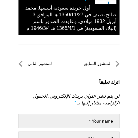
أول جريدة سعودية أسسها: محمد
صالح نصيف في 1350/11/27 هـ الموافق 3
أبريل 1932 ميلادي. وعاودت الصدور باسم
(البلاد السعودية) في 1365/4/1 هـ 1946/3/4 م
تصفّح
لمنشور السابق
لمنشور التالي
المقالات
لمنشور
لمنشور
السابق
التالي
اترك تعليقاً
لن يتم نشر عنوان بريدك الإلكتروني.
الحقول
الإلزامية مشار إليها بـ
*