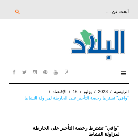
خط
لى
بحث
search
عن:
لمحتوى
لرئيسي
menu
cebook
twitter
instagram
pinterest
YouTube
Flipboard
الرئيسية
/
2023
/
يوليو
/
16
/
الإقتصاد
/
“وافي” تشترط رخصة التأجير على الخارطة لمزاولة النشاط
“وافي” تشترط رخصة التأجير على الخارطة
لمزاولة النشاط