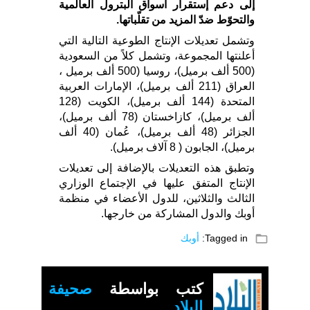
إلى دعم إستقرار أسواق البترول العالمية
والتحوّط ضدّ المزيد من تقلّباتها.
وتشمل تعديلات الإنتاج الطوعية التالية التي
أعلنتها المجموعة، وتشمل كلاً من السعودية
(500 ألف برميل)، روسيا (500 ألف برميل ،
العراق (211 ألف برميل)، الإمارات العربية
المتحدة (144 ألف برميل)، الكويت (128
ألف برميل)، كازاخستان (78 ألف برميل)،
الجزائر (48 ألف برميل)، عُمان (40 ألف
برميل)، الجابون ( 8 آلاف برميل).
وتطبق هذه التعديلات بالإضافة إلى تعديلات
الإنتاج المتفق عليها في الإجتماع الوزاري
الثالث والثلاثين، للدول الأعضاء في منظمة
أوبك والدول المشاركة من خارجها.
folder_open
Tagged in:
أوبك
كتب بواسطة
صحيفة
البلاد