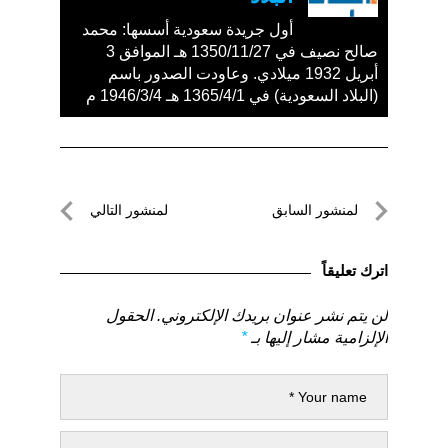
أول جريدة سعودية أسسها: محمد
صالح نصيف في 1350/11/27 هـ الموافق 3
أبريل 1932 ميلادي. وعاودت الصدور باسم
(البلاد السعودية) في 1365/4/1 هـ 1946/3/4 م
تصفّح
لمنشور السابق
لمنشور التالي
المقالات
لمنشور
لمنشور
السابق
التالي
اترك تعليقاً
لن يتم نشر عنوان بريدك الإلكتروني.
الحقول
الإلزامية مشار إليها بـ
*