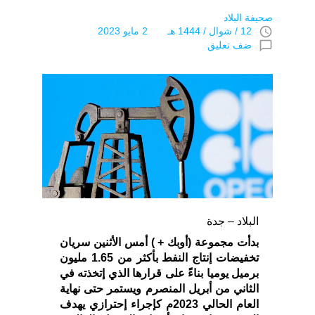
صحيفة البلاد
access_time
12 / شوال / 1444 هـ 2 مايو 2023
chat_bubble_outline
ضف تعليق
البلاد – جدة
بدأت مجموعة (أوبك + ) أمس الأثنين سريان
تخفيضات إنتاج النفط بأكثر من 1.65 مليون
برميل يوميا بناءً على قرارها الذي إتخذته في
الثاني من أبريل المنصرم ويستمر حتى نهاية
العام الحالي 2023م كإجراء إحترازي يهدف