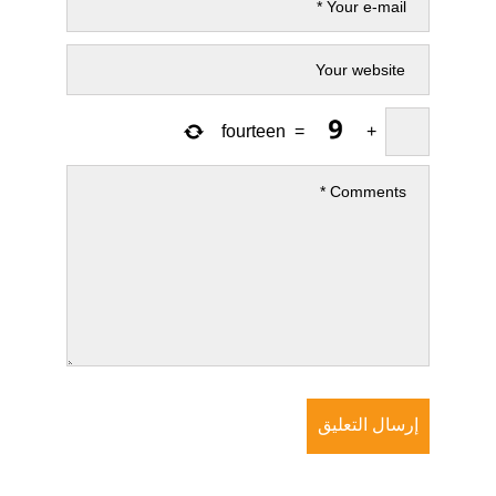
fourteen
=
+