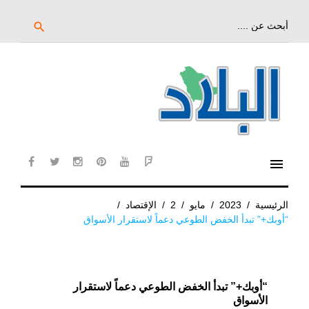
خط
لى
بحث
search
عن:
لمحتوى
لرئيسي
menu
cebook
twitter
instagram
pinterest
YouTube
Flipboard
الرئيسية
/
2023
/
مايو
/
2
/
الإقتصاد
/
“أوبك+” تبدأ الخفض الطوعي دعماً لاستقرار الأسواق
“أوبك+” تبدأ الخفض الطوعي دعماً لاستقرار
الأسواق