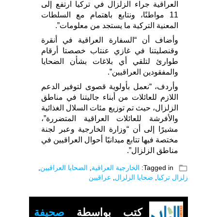
العراقية جراء الزلزال في تركيا ارتفع إلى
11 مواطنًا، ونتابع باهتمام مع السلطات
المعنية التركية ما يستجد من معلومات”.
وأضاف أن “السفارة العراقية في أنقرة
وقنصليتنا في غازي عنتاب خصصتا أرقام
طوارئ لتلقي أي بلاغات بشأن الضحايا
والمفقودين العراقيين”.
وأردف، “نعمل بأولوية قصوى لتوفير الدعم
اللازم للعائلات من أبناء جاليتنا في مناطق
الزلزال، حيث تم توزيع مئات السلال الغذائية
والأفرشة للعائلات العراقية المتضررة”،
مشيرًا إلى أن “وزارة الخارجية وعبر لجنة
مختصة فيها تتابع ميدانيًا أحوال العراقيين في
مناطق الزلزال”.
folder_open
Tagged in:
الخارجية العراقية
,
الضحايا العراقيين
,
زلزال تركيا
,
ضحايا الزلزال
,
عراقيين
كتب بواسطة
صحيفة