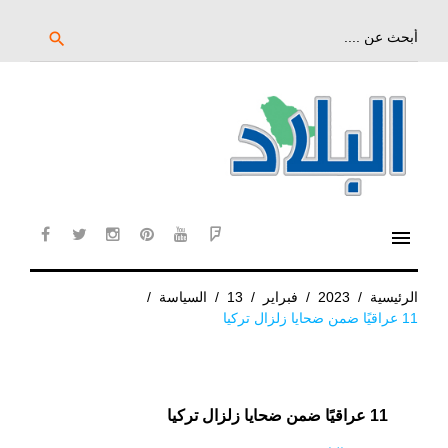
خط
لى
بحث
search
عن:
لمحتوى
لرئيسي
menu
cebook
twitter
instagram
pinterest
YouTube
Flipboard
الرئيسية
/
2023
/
فبراير
/
13
/
السياسة
/
11 عراقيًا ضمن ضحايا زلزال تركيا
11 عراقيًا ضمن ضحايا زلزال تركيا