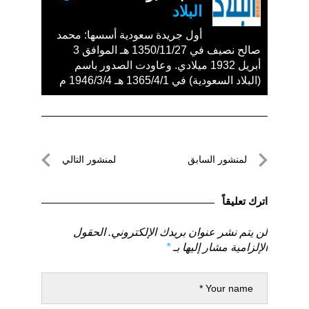
البلاد
أول جريدة سعودية أسسها: محمد
صالح نصيف في 1350/11/27 هـ الموافق 3
أبريل 1932 ميلادي. وعاودت الصدور باسم
(البلاد السعودية) في 1365/4/1 هـ 1946/3/4 م
تصفّح
لمنشور السابق
لمنشور التالي
المقالات
لمنشور
لمنشور
السابق
التالي
اترك تعليقاً
لن يتم نشر عنوان بريدك الإلكتروني.
الحقول
الإلزامية مشار إليها بـ
*