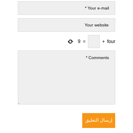
9
=
+
four