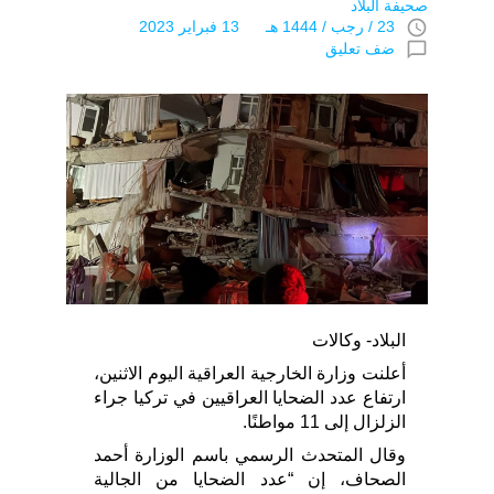
صحيفة البلاد
access_time
23 / رجب / 1444 هـ 13 فبراير 2023
chat_bubble_outline
ضف تعليق
البلاد- وكالات
أعلنت وزارة الخارجية العراقية اليوم الاثنين،
ارتفاع عدد الضحايا العراقيين في تركيا جراء
الزلزال إلى 11 مواطنًا.
وقال المتحدث الرسمي باسم الوزارة أحمد
الصحاف، إن “عدد الضحايا من الجالية