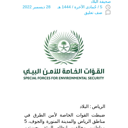
صحيفة البلاد
access_time
5 / جُمادى اﻵخرة / 1444 هـ 28 ديسمبر 2022
chat_bubble_outline
ضف تعليق
الرياض : البلاد
ضبطت القوات الخاصة لأمن الطرق في
مناطق الرياض والمدينة المنورة والجوف، 5
مواطنين مخالفين لنظام البيئة، بحوزتهم