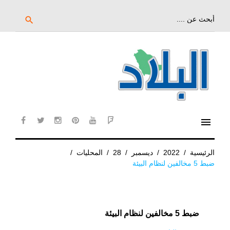
خط
لى
بحث
search
عن:
لمحتوى
لرئيسي
menu
cebook
twitter
instagram
pinterest
YouTube
Flipboard
الرئيسية
/
2022
/
ديسمبر
/
28
/
المحليات
/
ضبط 5 مخالفين لنظام البيئة
ضبط 5 مخالفين لنظام البيئة