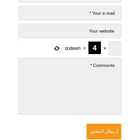
sixteen
=
×