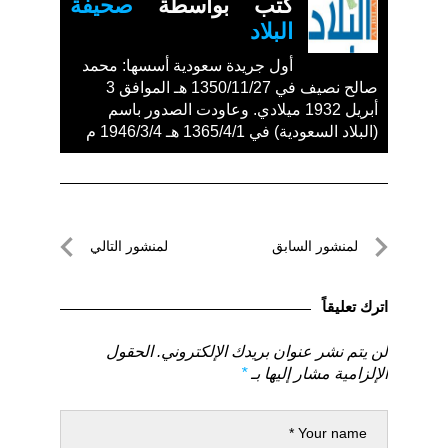
كتب بواسطة
صحيفة
البلاد
أول جريدة سعودية أسسها: محمد
صالح نصيف في 1350/11/27 هـ الموافق 3
أبريل 1932 ميلادي. وعاودت الصدور باسم
(البلاد السعودية) في 1365/4/1 هـ 1946/3/4 م
تصفّح
لمنشور السابق
لمنشور التالي
المقالات
لمنشور
لمنشور
السابق
التالي
اترك تعليقاً
لن يتم نشر عنوان بريدك الإلكتروني.
الحقول
الإلزامية مشار إليها بـ
*