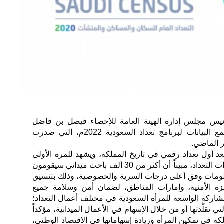
ئيس مجلس إدارة الهيئة العامة للإحصاء فيصل بن فاضل
الإبراهيم، مرحلة العد الفعلي وجمع البيانات لبرنامج تعداد السعودية 2022م، التي صدرت
ر الماضي.
ضح أن تعداد السعودية 2022 يعد أول تعداد رقمي في تاريخ المملكة، ويشهد للمرة الأولى
تطبيق ميزة العد الذاتي ضمن خيارات التعداد، مبيناً أن أكثر من 30 ألف باحث ميداني سيقومون
علومات وفق أعلى درجات السرية والخصوصية، وذلك بتنسيق
هزة الأمنية، وإمارات المناطق، لضمان أمن وسلامة جميع
مشاركة الواسعة للمرأة السعودية في مختلف أعمال التعداد؛
 تقلَّدتها أو من خلال الإسهام في الأعمال الميدانية، مؤكداً
كة في تمكين المرأة وزيادة إسهاماتها في الاقتصاد الوطني،