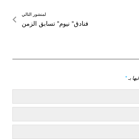
لمنشور التالي
لمنشور
فنادق” نيوم” تسابق الزمن
التالي
يها بـ
*