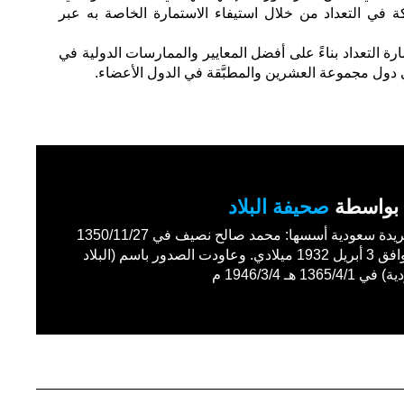
ة في التعداد من خلال استيفاء الاستمارة الخاصة به عبر
رة التعداد بناءً على أفضل المعايير والممارسات الدولية في
ي دول مجموعة العشرين والمطبَّقة في الدول الأعضاء.
بواسطة
صحيفة البلاد
أول جريدة سعودية أسسها: محمد صالح نصيف في 1350/11/27
هـ الموافق 3 أبريل 1932 ميلادي. وعاودت الصدور باسم (البلاد
1365/4 هـ 1946/3/4 م