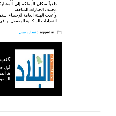
داعياً سكان المملكة إلى المشارك
مختلف الخيارات المتاحة.
وأعدت الهيئة العامة للإحصاء استما
التعدادات السكانية المعمول بها ف
folder_open
Tagged in:
تعداد رقمي
كتب 
السعودية) في /1