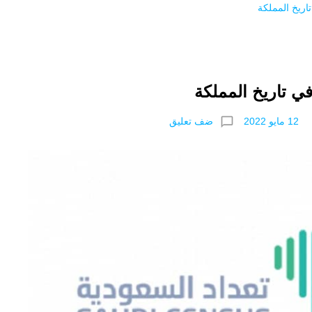
اريخ المملكة
ي تاريخ المملكة
chat_bubble_outline
ضف تعليق