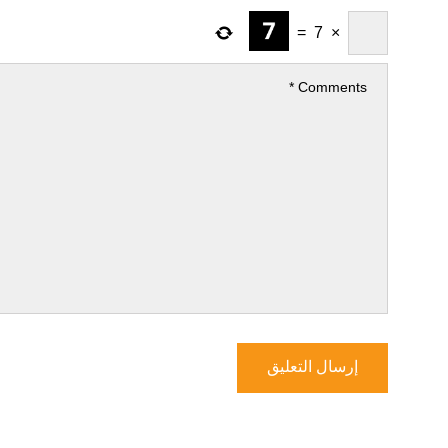
=
7
×