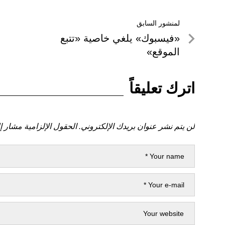
تصفّح
لمنشور السابق
لمنشور
«فيسبوك» يلغي خاصية «تتبع
المقالات
السابق
الموقع»
اترك تعليقاً
لن يتم نشر عنوان بريدك الإلكتروني.
الحقول الإلزامية مشار إل