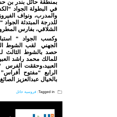
بمنطقة حائل بندر بن حس
في البطولة الجواد “الك
والمدرب، ونواف الفيروز
للدرجة المبتدئة الجواد
الشلاقي، بفارس المطرود
وكسب الجواد “ استبا
الجهني لقب الشوط الثان
للمالك محمد راشد العبيد
العبيد،وحققت الفرس “
الرابع “مفتوح أفراس
بالخيال عبدالعزيز الصائغ،
folder_open
Tagged in:
فروسية حائل