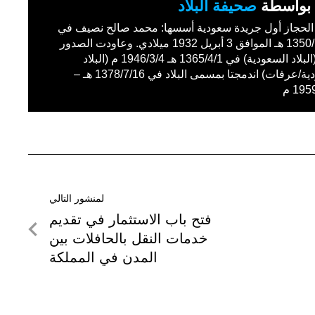
بواسطة
صحيفة البلاد
حجاز أول جريدة سعودية أسسها: محمد صالح نصيف في
1350/11/27 هـ الموافق 3 أبريل 1932 ميلادي. وعاودت الصدور
باسم (البلاد السعودية) في 1365/4/1 هـ 1946/3/4 م (البلاد
السعودية/عرفات) اندمجتا بمسمى البلاد في 1378/7/16 هـ –
19 م
لمنشور التالي
لمنشور
فتح باب الاستثمار في تقديم
التالي
خدمات النقل بالحافلات بين
المدن في المملكة