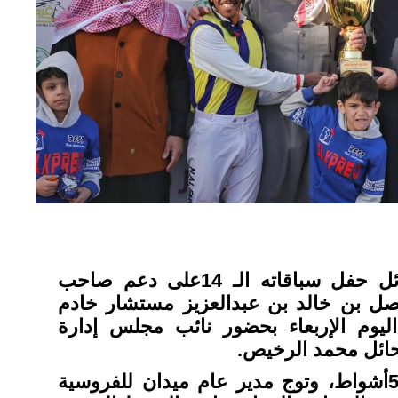
أقام ميدان فروسية حائل حفل سباقاته الـ 14على دعم صاحب
يصل بن خالد بن عبدالعزيز مستشار خادم
يوم الإربعاء بحضور نائب مجلس إدارة
 حائل محمد الرخيص.
تكوّن حفل السباق من 5أشواط، وتوج مدير عام ميدان للفروسية