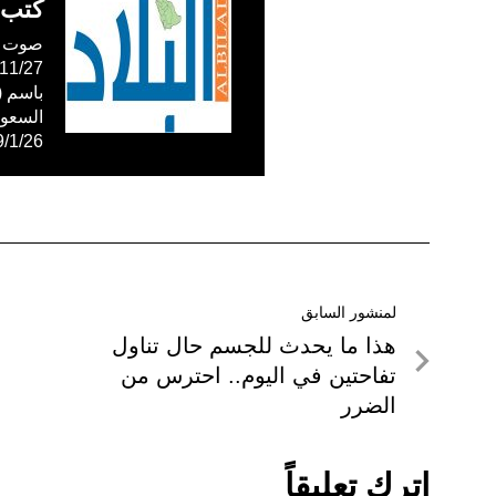
كتب 
صوت ال
59/1/26
تصفّح
لمنشور السابق
لمنشور
هذا ما يحدث للجسم حال تناول
المقالات
السابق
تفاحتين في اليوم.. احترس من
الضرر
اترك تعليقاً