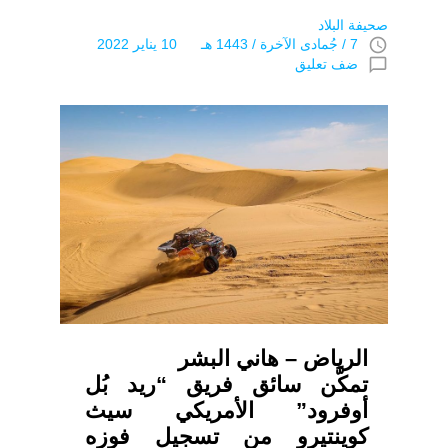
صحيفة البلاد
access_time
7 / جُمادى اﻵخرة / 1443 هـ 10 يناير 2022
chat_bubble_outline
ضف تعليق
الرياض – هاني البشر
تمكَّن سائق فريق “ريد بُل
أوفرود” الأمريكي سيث
كوينتيرو من تسجيل فوزه