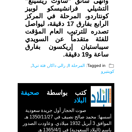
وأنهى سائق “ساوث ريسينغ”
التشيلي فرانشيسكو لوبيز
كونتاردو، المرحلة في المركز
الرابع بفارق 17 دقيقة، ليواصل
تصدره للترتيب العام المؤقت
للفئة متقدماً عن السويدي
سيباستيان إريكسون بفارق
ساعة و19 دقيقة.
folder_open
Tagged in:
المرحلة 8
,
رالي داكار
,
فئة تي3
,
كوينتيرو
كتب بواسطة
صحيفة
البلاد
صوت الحجاز أول جريدة سعودية
أسسها: محمد صالح نصيف في 1350/11/27 هـ
الموافق 3 أبريل 1932 ميلادي. وعاودت الصدور
باسم (البلاد السعودية) في 1365/4/1 هـ