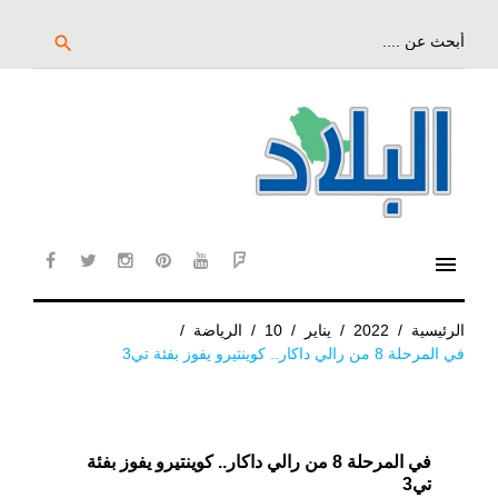
خط
لى
بحث
search
عن:
لمحتوى
لرئيسي
menu
cebook
twitter
instagram
pinterest
YouTube
Flipboard
الرئيسية
/
2022
/
يناير
/
10
/
الرياضة
/
في المرحلة 8 من رالي داكار.. كوينتيرو يفوز بفئة تي3
في المرحلة 8 من رالي داكار.. كوينتيرو يفوز بفئة
تي3