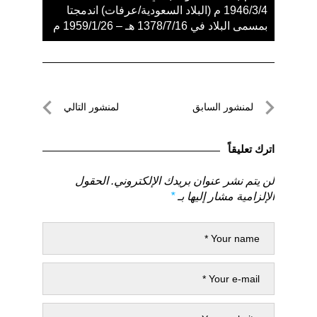
1946/3/4 م (البلاد السعودية/عرفات) اندمجتا
بمسمى البلاد في 1378/7/16 هـ – 1959/1/26 م
تصفّح
لمنشور السابق
لمنشور التالي
المقالات
لمنشور
لمنشور
السابق
التالي
اترك تعليقاً
لن يتم نشر عنوان بريدك الإلكتروني.
الحقول
الإلزامية مشار إليها بـ
*