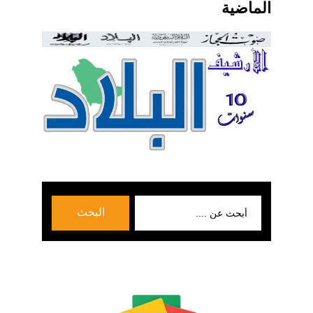
الماضية
بحث
البحث
عن: