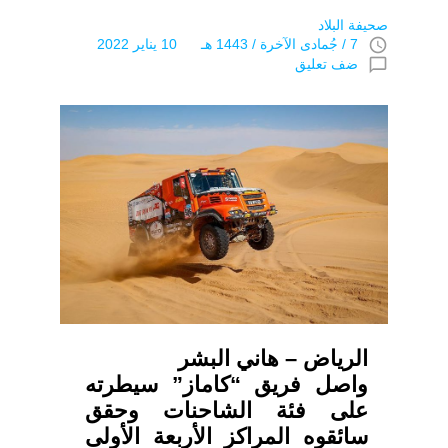
صحيفة البلاد
access_time
7 / جُمادى اﻵخرة / 1443 هـ 10 يناير 2022
chat_bubble_outline
ضف تعليق
الرياض – هاني البشر
واصل فريق “كاماز” سيطرته
على فئة الشاحنات وحقق
سائقوه المراكز الأربعة الأولى