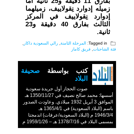
بفارق 11 دقيقة و25 ثانية أما
زميله إدوارد نِقولاييف، زميلهما
إدوارد نِقولاييف في المركز
الثالث بفارق 40 دقيقة و23
ثانية.
folder_open
Tagged in:
المرحلة الثامنة
,
رالي السعودية داكار
,
فئة الشاحنات
,
فريق كاماز
كتب بواسطة
صحيفة
البلاد
صوت الحجاز أول جريدة سعودية
أسسها: محمد صالح نصيف في 1350/11/27 هـ
الموافق 3 أبريل 1932 ميلادي. وعاودت الصدور
باسم (البلاد السعودية) في 1365/4/1 هـ
1946/3/4 م (البلاد السعودية/عرفات) اندمجتا
بمسمى البلاد في 1378/7/16 هـ – 1959/1/26 م