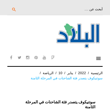
خط
لى
بحث
search
عن:
لمحتوى
لرئيسي
menu
cebook
twitter
instagram
pinterest
YouTube
Flipboard
الرئيسية
/
2022
/
يناير
/
10
/
الرياضة
/
سوتنيكوف يتصدر فئة الشاحنات في المرحلة الثامنة
سوتنيكوف يتصدر فئة الشاحنات في المرحلة
الثامنة