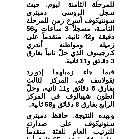
للمرحلة الثامنة اليوم، حيث
سجل الروسي دميتري
سوتنيكوف أسرع زمن للمرحلة
الثامنة، مسجلاً 3 ساعات و56
دقيقة و42 ثانية، متقدماً على
زميله ومواطنه أندري
كارجينوف الذي حلّ ثانياً بفارق
3 دقائق و11 ثانية.
فيما جاء زميلهما إدوارد
نِقولاييف في المركز الثالث
بفارق 6 دقائق و11 ثانية، وحلّ
أنطون شيبالوف في المركز
الرابع بفارق 8 دقائق و58 ثانية.
وبهذه النتيجة، حافظ دميتري
ستونيكوف على صدارته
للترتيب العام للفئة متقدماً