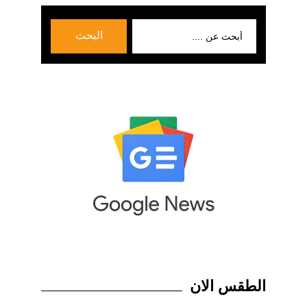
بحث
البحث
عن:
الطقس الان