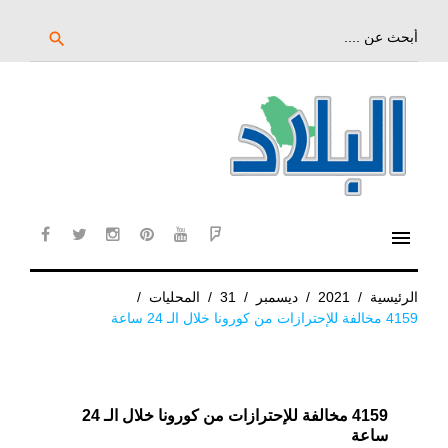
خط
لى
بحث
search
عن:
لمحتوى
لرئيسي
menu
cebook
twitter
instagram
pinterest
YouTube
Flipboard
الرئيسية
/
2021
/
ديسمبر
/
31
/
المحليات
/
4159 مخالفة للإحترازات من كورونا خلال الـ 24 ساعة
4159 مخالفة للإحترازات من كورونا خلال الـ 24
ساعة