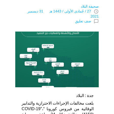
صحيفة البلاد
access_time
27 / جُمادى اﻷولى / 1443 هـ 31 ديسمبر
2021
chat_bubble_outline
ضف تعليق
جدة : البلاد
بلغت مخالفات الإجراءات الاحترازية والتدابير
الوقائية من فيروس كورونا “COVID-19″،