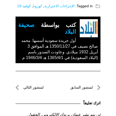
folder_open
Tagged in:
الإجراءات الاحترازية
,
كورونا
,
كوفيد-19
كتب بواسطة
صحيفة
البلاد
أول جريدة سعودية أسسها: محمد
صالح نصيف في 1350/11/27 هـ الموافق 3
أبريل 1932 ميلادي. وعاودت الصدور باسم
(البلاد السعودية) في 1365/4/1 هـ 1946/3/4 م
تصفّح
لمنشور السابق
لمنشور التالي
المقالات
لمنشور
لمنشور
السابق
التالي
اترك تعليقاً
لن يتم نشر عنوان بريدك الإلكتروني.
الحقول