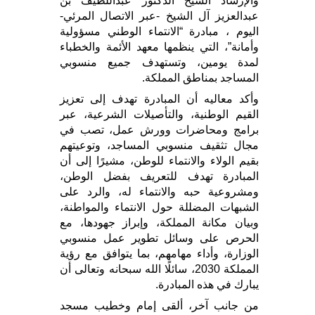
والإرشاد الشيخ الدكتور عبداللطيف بن
عبدالعزيز آل الشيخ -عبر الاتصال المرئي-
اليوم ، مبادرة “الانتماء الوطني مسؤولية
وأمانة”، التي ينظمها معهد الأئمة والخطباء
لمدة يومين، وتستهدف جميع منسوبي
المساجد بمناطق المملكة.
وأكد معاليه أن المبادرة تهدف إلى تعزيز
القيم الوطنية، والتأصيلات الشرعية، عبر
برامج ومحاضرات وورش عمل، تصب في
مجال تثقيف منسوبي المساجد، وتوعيتهم
بقيم الولاء والانتماء للوطن، مشيرًا إلى أن
المبادرة تهدف للتعريف بفضل الوطن،
ومشروعية حبه والانتماء له، والرد على
الشبهات المضللة حول الانتماء والمواطنة،
وبيان مكانة المملكة، وإبراز جهودها، مع
الحرص على وسائل تطوير عمل منسوبي
الوزارة، وأداء مهامهم، بما يتوافق مع رؤية
المملكة 2030، سائلًا الله سبحانه وتعالى أن
يبارك في هذه المبادرة.
من جانب آخر، ألقى إمام وخطيب مسجد