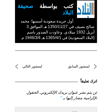
كتب بواسطة
صحيفة
البلاد
أول جريدة سعودية أسسها: محمد
صالح نصيف في 1350/11/27 هـ الموافق 3
أبريل 1932 ميلادي. وعاودت الصدور باسم
(البلاد السعودية) في 1365/4/1 هـ 1946/3/4 م
تصفّح
لمنشور السابق
لمنشور التالي
المقالات
لمنشور
لمنشور
السابق
التالي
اترك تعليقاً
لن يتم نشر عنوان بريدك الإلكتروني.
الحقول
الإلزامية مشار إليها بـ
*