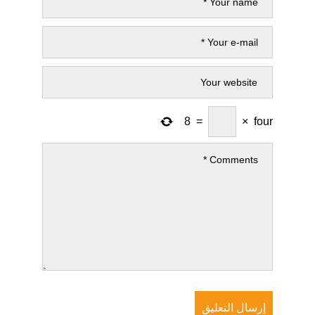
8
=
×
four