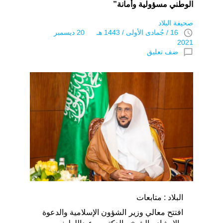
الوطني مسؤولية وأمانة”
صحيفة البلاد
access_time
16 / جُمادى اﻷولى / 1443 هـ 20 ديسمبر
2021
chat_bubble_outline
ضف تعليق
البلاد : متابعات
افتتح معالي وزير الشؤون الإسلامية والدعوة