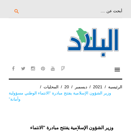
خط
لى
بحث
search
عن:
لمحتوى
لرئيسي
menu
cebook
twitter
instagram
pinterest
YouTube
Flipboard
الرئيسية
/
2021
/
ديسمبر
/
20
/
المحليات
/
وزير الشؤون الإسلامية يفتتح مبادرة “الانتماء الوطني مسؤولية
وأمانة”
وزير الشؤون الإسلامية يفتتح مبادرة “الانتماء