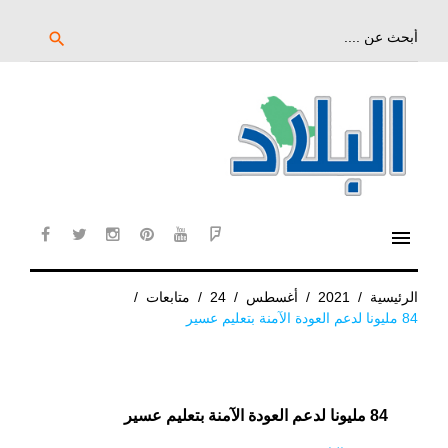
خط
لى
بحث
search
عن:
لمحتوى
لرئيسي
menu
cebook
twitter
instagram
pinterest
YouTube
Flipboard
الرئيسية
/
2021
/
أغسطس
/
24
/
متابعات
/
84 مليونا لدعم العودة الآمنة بتعليم عسير
84 مليونا لدعم العودة الآمنة بتعليم عسير