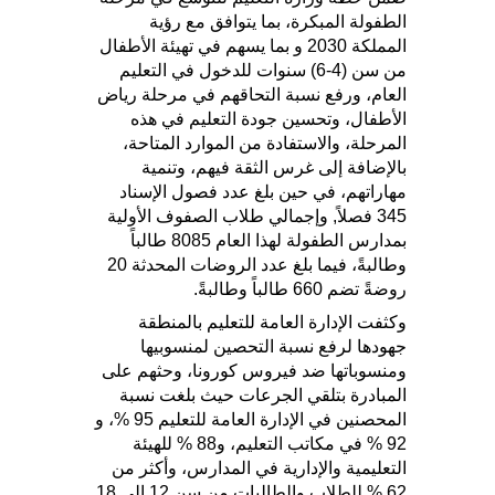
الطفولة المبكرة، بما يتوافق مع رؤية
المملكة 2030 و بما يسهم في تهيئة الأطفال
من سن (4-6) سنوات للدخول في التعليم
العام، ورفع نسبة التحاقهم في مرحلة رياض
الأطفال، وتحسين جودة التعليم في هذه
المرحلة، والاستفادة من الموارد المتاحة،
بالإضافة إلى غرس الثقة فيهم، وتنمية
مهاراتهم، في حين بلغ عدد فصول الإسناد
345 فصلاً, وإجمالي طلاب الصفوف الأولية
بمدارس الطفولة لهذا العام 8085 طالباً
وطالبةً، فيما بلغ عدد الروضات المحدثة 20
روضةً تضم 660 طالباً وطالبةً.
وكثفت الإدارة العامة للتعليم بالمنطقة
جهودها لرفع نسبة التحصين لمنسوبيها
ومنسوباتها ضد فيروس كورونا، وحثهم على
المبادرة بتلقي الجرعات حيث بلغت نسبة
المحصنين في الإدارة العامة للتعليم 95 %، و
92 % في مكاتب التعليم، و88 % للهيئة
التعليمية والإدارية في المدارس، وأكثر من
62 % للطلاب والطالبات من سن 12 إلى 18