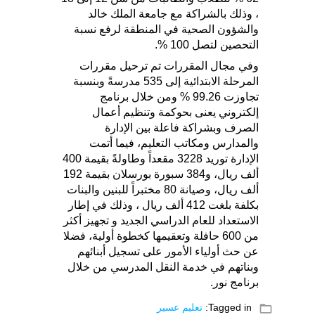
، وذلك بالشراكة مع جامعة الملك خالد
والشؤون الصحية في المنطقة لرفع نسبة
التحصين لتصل 100 %.
وفي مجال المقررات تم ترحيل مقررات
المرحلة الابتدائية إلى 535 مدرسةً وبنسبة
تجاوزت 99.26 % ومن خلال برنامج
إلكتروني يعنى بحوكمة وتنظيم أعمال
الصرف وبشراكة فاعلة بين الإدارة
والمدارس ومكاتب التعليم، فيما أتمت
الإدارة توريد 3228 مقعداً وطاولةً بقيمة 400
ألف ريال، و384 سبورة بورسلان بقيمة 192
ألف ريال، وصيانة 80 مختبراً للبنين والبنات
بكلفة بلغت 412 ألف ريال ، وذلك في إطار
الاستعداد للعام الدراسي الجديد و تجهيز أكثر
من 600 حافلة وتعقيمها كخطوة أولية، فضلا
عن حث أولياء الأمور على تسجيل أبنائهم
وبناتهم في خدمة النقل المدرسي من خلال
برنامج نور.
folder_open
Tagged in:
تعليم عسير