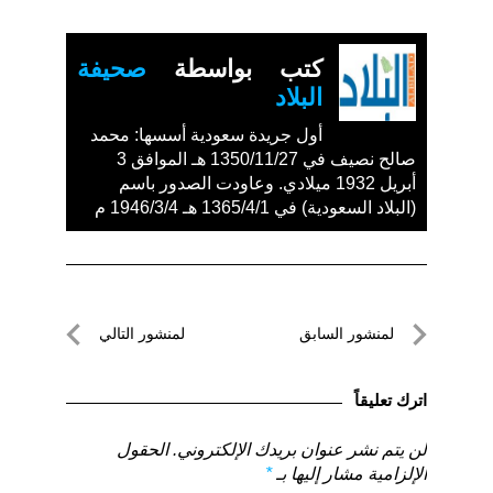
كتب بواسطة
صحيفة
البلاد
أول جريدة سعودية أسسها: محمد
صالح نصيف في 1350/11/27 هـ الموافق 3
أبريل 1932 ميلادي. وعاودت الصدور باسم
(البلاد السعودية) في 1365/4/1 هـ 1946/3/4 م
تصفّح
لمنشور السابق
لمنشور التالي
المقالات
لمنشور
لمنشور
السابق
التالي
اترك تعليقاً
لن يتم نشر عنوان بريدك الإلكتروني.
الحقول
الإلزامية مشار إليها بـ
*