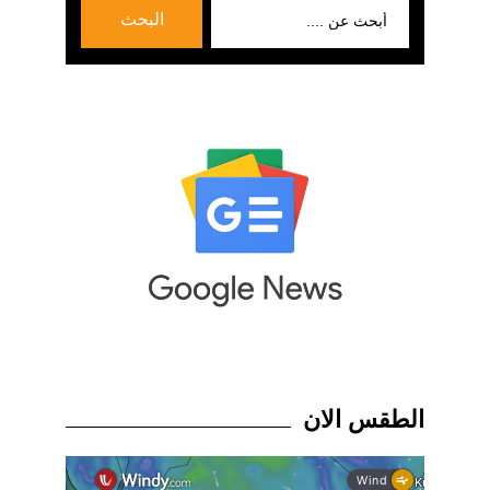
بحث
البحث
عن:
الطقس الان