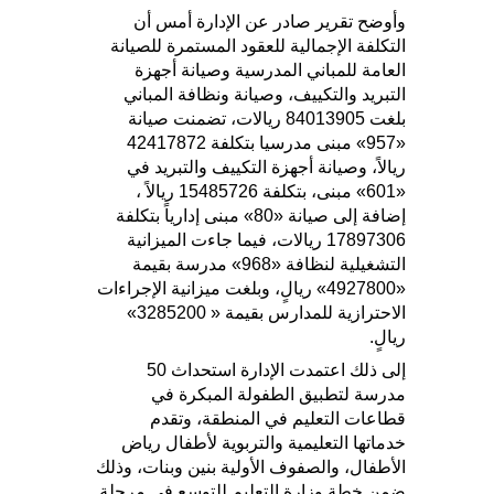
وأوضح تقرير صادر عن الإدارة أمس أن
التكلفة الإجمالية للعقود المستمرة للصيانة
العامة للمباني المدرسية وصيانة أجهزة
التبريد والتكييف، وصيانة ونظافة المباني
بلغت 84013905 ريالات، تضمنت صيانة
«957» مبنى مدرسيا بتكلفة 42417872
ريالاً، وصيانة أجهزة التكييف والتبريد في
«601» مبنى، بتكلفة 15485726 ريالاً ،
إضافة إلى صيانة «80» مبنى إدارياً بتكلفة
17897306 ريالات، فيما جاءت الميزانية
التشغيلية لنظافة «968» مدرسة بقيمة
«4927800» ريالٍ، وبلغت ميزانية الإجراءات
الاحترازية للمدارس بقيمة « 3285200»
ريالٍ.
إلى ذلك اعتمدت الإدارة استحداث 50
مدرسة لتطبيق الطفولة المبكرة في
قطاعات التعليم في المنطقة، وتقدم
خدماتها التعليمية والتربوية لأطفال رياض
الأطفال، والصفوف الأولية بنين وبنات، وذلك
ضمن خطة وزارة التعليم للتوسع في مرحلة