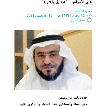
على الأمراض .. ” تضليل وافتراء”
صحيفة البلاد
access_time
2 / محرم / 1443 هـ 10 أغسطس 2021
chat_bubble_outline
ضف تعليق
جدة : ياسر بن يوسف
حذر أستاذ واستشاري غدد الصماء والسكري بكلية