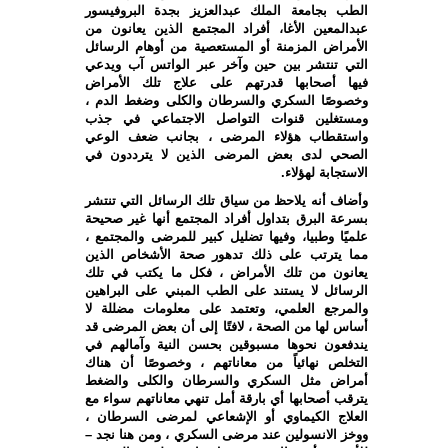
الطب بجامعة الملك عبدالعزيز بجدة البروفيسور
عبدالمعين الأغا، أفراد المجتمع الذين يعانون من
الأمراض المزمنة أو المستعصية من أوهام الرسائل
التي تنتشر بين حين وآخر عبر الواتس آب ويدعي
فيها أصحابها قدرتهم على علاج تلك الأمراض
وخصوصًا السكري والسرطان والكلى وضغط الدم ،
ومستغلين قنوات التواصل الاجتماعي في جذب
واستقطاب هؤلاء المرضى ، بجانب ضعف الوعي
الصحي لدى بعض المرضى الذين لا يترددون في
الاستجابة لهؤلاء.
وأضاف أنه يلاحظ من سياق تلك الرسائل التي تنتشر
بسرعة البرق بتداول أفراد المجتمع أنها غير صحيحة
علميًا وطبيا، وفيها تضليل كبير للمرضى والمجتمع ،
مما يترتب على ذلك تدهور صحة الأشخاص الذين
يعانون من تلك الأمراض ، فكل ما يكتب في تلك
الرسائل لا يستند على الطب المبني على البراهين
والمرجع العلمي، وتعتمد على معلومات مضللة لا
أساس لها من الصحة ، لافتًا إلى أن بعض المرضى قد
يندفعون نحوها مسبوقين بحسن النية وآمالهم في
التخلص نهائياً من معاناتهم ، وخصوصًا أن هناك
أمراض مثل السكري والسرطان والكلى والضغط
يترقب أصحابها أي بارقة أمل تنهي معاناتهم سواء مع
العلاج الكيماوي أو الإشعاعي لمرضى السرطان ،
ووخز الانسولين عند مرضى السكري ، ومن هنا نجد –