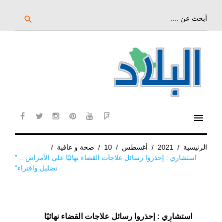
خط
لى
بحث
search
عن:
لمحتوى
لرئيسي
menu
cebook
twitter
instagram
pinterest
YouTube
Flipboard
الرئيسية
/
2021
/
أغسطس
/
10
/
صحة و عافية
/
استشاري : إحذروا رسائل علاجات القضاء نهائيًا على الأمراض .. ”
تضليل وافتراء”
استشاري : إحذروا رسائل علاجات القضاء نهائيًا