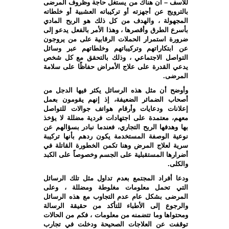
للأسف – أن هناك من يستغل حاجة وظروف المرضى
بالترويج عن أجهزته أو تركيباته العشبية أو خلطاته
المجهولة ، والهدف من كل ذلك هو الربح المادي
بأسرع الطرق وأقصرها ، وهذا الأمر بالفعل يدعو إلى
ضرورة استمرار الحملات الرقابية على من يروجون
عن ابتكاراتهم وتركيباتهم وخلطاتهم عبر وسائل
التواصل الاجتماعي ، وذلك بالتحقق مع كل شخص
يدعي القدرة على علاج الأمراض حفاظًا على سلامة
المرضى.
وأوضح أن مثل هذه الرسائل يكثر فيها الدجل من
أصحاب الضمائر الضعيفة، إذ إنهم يقومون بعمل
إعلانات ودعايات وأرقام هواتف جوالات للتواصل
معهم، معتمدة على اجتهادات فردية مضللة لا يؤخذ
بها وهدفها الربح التجاري، فعندما نبادر بسؤالهم عن
نوعية الوصفة المستخدمة يكون ردهم بأنها تركيبة
سرية لعلاج المرض وهنا تكمن الخطورة القاتلة في
أضرارها المستقبلية على الجسم وخصوصاً على الكبد
والكلى.
ودعا أفراد المجتمع بعدم تداول مثل تلك الرسائل
التي تحمل معلومات مغلوطة ومضللة ، وعلى
المرضى بشكل عام عدم التجاوب مع هذه الرسائل
والرجوع إلى الأطباء للتأكد من حقيقة الرسالة
ومحتواها وما تتضمنه من معلومات ، فكم من الحالات
توقفت عن العلاجات الصحيحة ودخلت في تجارب