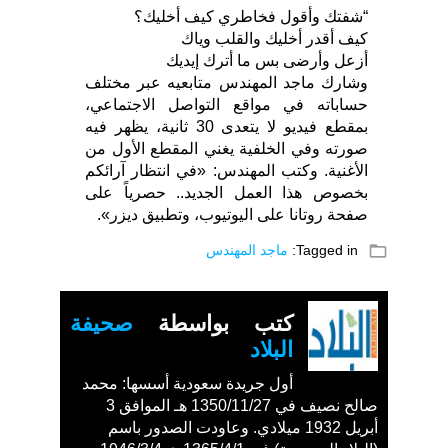
“شفتك وأقول فخاطري كيف أخليك؟
كيف أقدر أخليك والقلب وياك
أزعل وأرضى بس ما أترك إيديك
وشارك ماجد المهندس متابعيه عبر مختلف
حساباته في مواقع التواصل الاجتماعي،
بمقطع فيديو لا يتعدى 30 ثانية، يظهر فيه
صورته وفي الخلفية يغني المقطع الأول من
الأغنية. وكتب المهندس: «في انتظار آرائكم
بخصوص هذا العمل الجديد.. حصرياً على
صفحة روتانا على اليوتيوب، وتطبيق ديزر».
folder_open
Tagged in:
ماجد المهندس
كتب بواسطة
صحيفة
البلاد
أول جريدة سعودية أسسها: محمد
صالح نصيف في 1350/11/27 هـ الموافق 3
أبريل 1932 ميلادي. وعاودت الصدور باسم