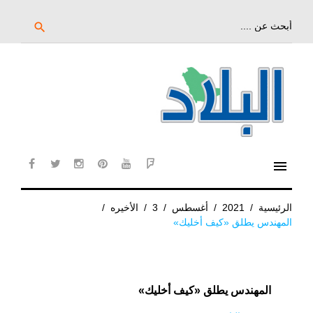
خط
لى
بحث
search
عن:
لمحتوى
لرئيسي
menu
cebook
twitter
instagram
pinterest
YouTube
Flipboard
الرئيسية
/
2021
/
أغسطس
/
3
/
الأخيره
/
المهندس يطلق «كيف أخليك»
المهندس يطلق «كيف أخليك»