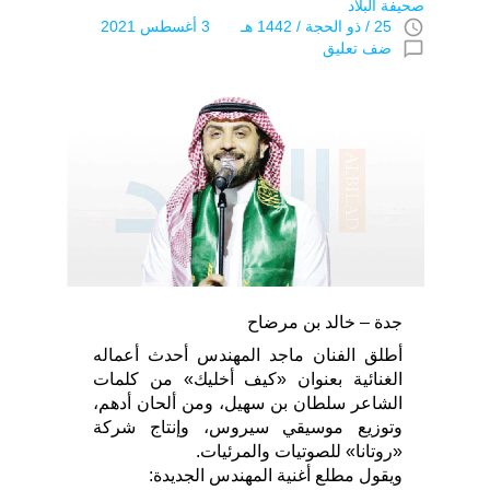
صحيفة البلاد
access_time
25 / ذو الحجة / 1442 هـ 3 أغسطس 2021
chat_bubble_outline
ضف تعليق
جدة – خالد بن مرضاح
أطلق الفنان ماجد المهندس أحدث أعماله
الغنائية بعنوان «كيف أخليك» من كلمات
الشاعر سلطان بن سهيل، ومن ألحان أدهم،
وتوزيع موسيقي سيروس، وإنتاج شركة
«روتانا» للصوتيات والمرئيات.
ويقول مطلع أغنية المهندس الجديدة: