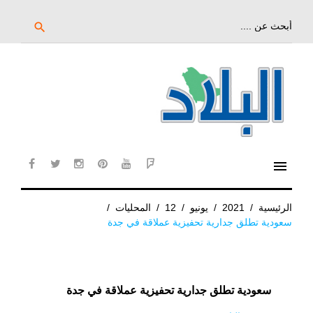
خط
لى
بحث
search
عن:
لمحتوى
لرئيسي
menu
cebook
twitter
instagram
pinterest
YouTube
Flipboard
الرئيسية
/
2021
/
يونيو
/
12
/
المحليات
/
سعودية تطلق جدارية تحفيزية عملاقة في جدة
سعودية تطلق جدارية تحفيزية عملاقة في جدة