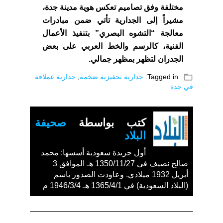
مختلفة وفق تصاميم تعكس هوية مدينة جدة،
مشيراً إلى الجدارية تأتي ضمن مبادرات
معالجة “التشوه البصري” بتنفيذ الأعمال
الفنية، كالرسم والخط العربي على بعض
الجدران لتظهر بمظهر جمالي.
folder_open
Tagged in:
جدارية تحفيزية ضخمة
,
جدارية عملاقة
في جدة
كتب بواسطة
صحيفة
البلاد
أول جريدة سعودية أسسها: محمد
صالح نصيف في 1350/11/27 هـ الموافق 3
أبريل 1932 ميلادي. وعاودت الصدور باسم
(البلاد السعودية) في 1365/4/1 هـ 1946/3/4 م