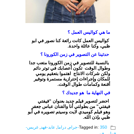
ما هي كواليس العمل ؟
كواليس العمل كانت رائعة كنا نصور في ابو
ظبي، وكنا عائلة واحدة.
حدثينا عن التصوير في زمن الكورونا ؟
بالنسبة للتصوير في زمن الكورونا متعب جدا
وطوال الوقت تكون أعصابك في توتر دائم
ولكن شركات الانتاج اهتموا بتعقيم يومي
للمكان وإجراءات إحترازية مستمرة وتوفير
أقنعة وكمامات طوال الوقت.
في النهاية ما هو جديدك ؟
احضر لتصوير فيلم جديد بعنوان “فيفتي
فيفتي” من بطولتي أنا والفنان عباس جعفر
وهو فيلم كوميدي لايت وسيتم تصويره في أبو
ظبي بإذن الله.
folder_open
350-جرام
Tagged in:
,
دراما
,
عابد-فهد
,
غريس-
قبيلي
,
فن