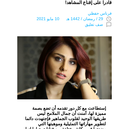
قادرا على إقناع المشاهد!
فرناس حفظي
access_time
29 / رمضان / 1442 هـ 10 مايو 2021
chat_bubble_outline
ضف تعليق
إستطاعت مع كل دور تقدمه أن تضع بصمة
مميزة لها، آمنت أن جمال الملامح ليس
طريقها الوحيد لقلوب الجماهير فإجتهدت دائما
لتطوير مهاراتها التمثيلية وموهبتها التي
وضعتها في مكانة مختلفة بين فنانات جيلها إنها