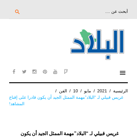
خط
لى
بحث
search
عن:
لمحتوى
لرئيسي
menu
cebook
twitter
instagram
pinterest
YouTube
Flipboard
الرئيسية
/
2021
/
مايو
/
10
/
الفن
/
غريس قبيلي لـ “البلاد”مهمة الممثل الجيد أن يكون قادرا على إقناع
المشاهد!
غريس قبيلي لـ “البلاد”مهمة الممثل الجيد أن يكون