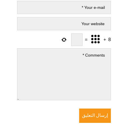
=
+
8