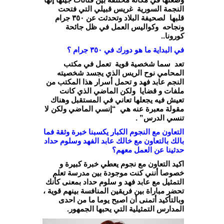
النجمة السورية غريس قبيلي التي فتحت
قلبها لصحيفة البلاد وتحدثت عن ٣٥٠ جرام
ونجاحه وكواليس العمل في ظل جائحة
كورونا..
في البداية ما هو دورك في ٣٥٠ جرام ؟
تعد سما شخصية قوية تعمل في مكتب
المحامي نوح الريس الذي يجسد شخصيته
النجم عابد فهد و تحمل أسرار هذا المكتب من
ملفات و قضايا ولكن الماضي الذي كانت
تعيش فيه يجعلها تعاني في المستقبل وهناك
مقولة معبرة عنه هي “إنسي الماضي ولكن لا
تنسي الدرس” .
التعاون مع النجوم الكبار يكسبنا خبرة وثقة فما
بالك بالتعاون مع خالك عابد الفهد وسلوم حداد
حدثينا عن العمل معهم؟
اكيد التعاون مع نجوم يعطي خبرة كبيرة و
خصوصا أنني كنت موجودة بين مدرسة تعلم
التمثيل مع عابد فهد و سلوم حداد بمعنى كأنك
تحضر مباراة بين فريقين المنافسة بينهم قوية ،
وبالتأكيد أتمنى أن اصبح يوما ما من احدى
المدارس التمثيلية التي يحبها الجمهور.